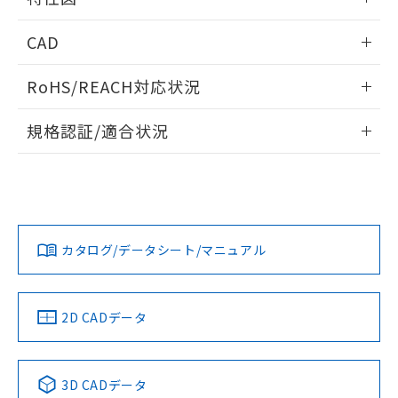
周囲金属の影響
情報更新：2025/09/04
CAD
検出物体の大きさと材質による影響
ログイン/会員登録いただくと、CADデータをダウンロー
RoHS/REACH対応状況
ドすることができます。
情報更新：2026/7/29
A: 100mm以上、B: 70mm以上
規格認証/適合状況
ログイン/会員登録
EU RoHS
注意事項・凡例
UL認証
CSA認証
CEマーキング
L: 0mm以上、φd: 30mm以上、D: 0mm以上、m: 40mm以
上、n: 45mm以上
Yes
Yes
Yes
金属埋め込み
対応状況
対応予定月
※1
※2
ダウンロードデータをご利用いただく前に、以下を必ずお読
みください。
カタログ/データシート/マニュアル
対応済み
ソフトウェアの使用条件
LR型式承認
DNV型式承認
BV型式承認
KR型式承
タイムチャート
（イギリス
（ノルウェー
（フランス
（韓国
船舶規格）
船舶規格）
船舶規格）
船舶規格
中国 RoHS
注意事項・凡例
2D CADデータ
No
No
No
No
l: 0mm以上、φd: 30mm以上、D: 0mm以上、m: 40mm以
上、n: 45mm以上
中国 RoHS表
※1 ※2
検出領域
3D CADデータ