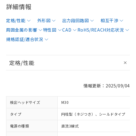
詳細情報
定格/性能
外形図
出力段回路図
相互干渉
周囲金属の影響
特性図
CAD
RoHS/REACH対応状況
規格認証/適合状況
定格/性能
情報更新：2025/09/04
検出ヘッドサイズ
M30
タイプ
円柱型（ネジつき）、シールドタイプ
電源の種類
直流3線式