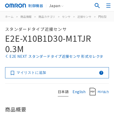
制御機器
Japan
ホーム
>
商品情報
>
商品カテゴリ
>
センサ
>
近接センサ
>
円柱型
>
スタンダードタイプ近接センサ
E2E-X10B1D30-M1TJR
0.3M
E2E NEXT スタンダードタイプ近接センサ 形式セレクタ
マイリストに追加
日本語
English
PDF出力
商品概要