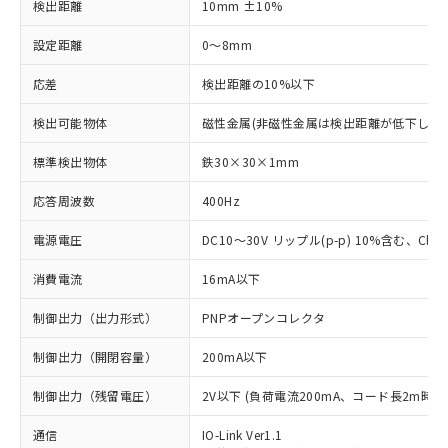
検出距離
10mm ±10%
設定距離
0～8mm
応差
検出距離の10%以下
検出可能物体
磁性金属(非磁性金属は検出距離が低下します
標準検出物体
鉄30×30×1mm
応答周波数
400Hz
電源電圧
DC10～30V リップル(p-p) 10%含む、Class
消費電流
16mA以下
制御出力（出力形式）
PNPオープンコレクタ
制御出力（開閉容量）
200mA以下
制御出力（残留電圧）
2V以下 (負荷電流200mA、コード長2m時)
通信
IO-Link Ver1.1