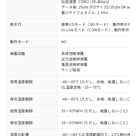
伝送速度: COM2 (38.4kbps)
データ長: 2byte (PDサイズ)/1byte (M-seque
最小サイクルタイム: 2.3ms
表示灯
標準I/Oモード（SIOモード）: 動作表示灯(
IO-Linkモード（COMモード）: 動作表示灯(
※1 対応状況
動作モード
NO
対応済み：EU RoHS指令（10物質）の
保護回路
負荷短絡保護
出力逆接続保護
非含有に対応した製品が提供可能な商品で
電源逆接続保護
す。
サージ吸収
対応予定：EU RoHS指令（10物質）の非含
ご利用条件
有に対応した製品に切り替える予定のある
使用温度範囲
-40～85℃ (ただし、氷結、結露しないこと)
商品です。
UL温度定格: -25～70℃
対応予定なし：EU RoHS指令（10物質）の
以下の条件をお読みいただき、同意のうえ
非含有に非対応の商品で、対応品を出す予
保存温度範囲
-40～85℃ (ただし、氷結、結露しないこと)
ご利用ください。
定はありません。
調査・確認中：EU RoHS指令（10物質）の
使用湿度範囲
35～95%RH (ただし、結露しないこと)
本サービスは、当社制御機器事業取扱
※1 中国RoHS○×表
非含有の対応状況を調査中または確認中の
商品の当社在庫状況および標準価格
保存湿度範囲
35～95%RH (ただし、結露しないこと)
商品です。
(税抜)を提供させていただくもので
「○」：最大均質材料含有率が中国RoHSの
非該当品：ライセンス料など無形物で、有
す。
温度の影響
-40～+85℃の温度範囲内で、23℃時の検
基準値以下であることを示します。