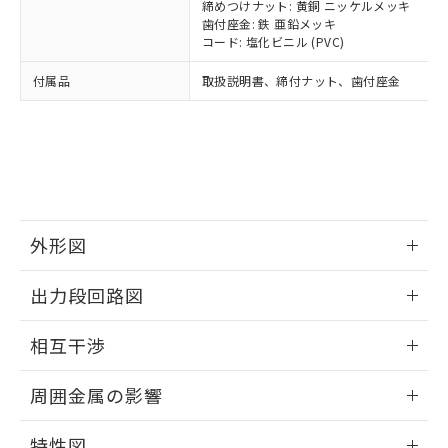
メンバーズにご登録されている必要が
締めつけナット: 黄銅 ニッケルメッキ
「－」：未確認です。当社販売部門へお問
あります。
歯付座金: 鉄 亜鉛メッキ
い合わせください。
コード: 塩化ビニル (PVC)
お客様が当ウェブサイト上で当社にご
※3 非含有証明書ダウンロード
登録された部品リストについて、当社
付属品
取扱説明書、締付ナット、歯付座金
および当社の共同利用者が、当社の製
下記の非含有証明書をダウンロードするこ
品・サービスに関するお客様との取
とができます。
合意する
キャンセル
引・商談に必要な範囲で利用すること
をご了承ください。
EU RoHS指令（10物質）の非含有証明書
※当社の共同利用者とは、
"個人情報
51物質の非含有証明書（当社基準）
の共同利用に関して"
の「1.共同利
※本証明書は発行日時点で非含有を証明す
用者の範囲」に記載されている法人を
るもので、過去に遡って非含有を証明する
指します。
外形図
ものではありません。
また、RoHS指令のフタル酸エステル類４
情報更新：2025/09/04
物質の対応では、対応完了までの期間は出
出力段回路図
荷製品に未対応品が混在することから備考
外形図
欄に対応日を記載しておりました。
情報更新：2025/09/04
相互干渉
既に当社にて対応品への在庫切替を完了
していることから、特段のことがない限
出力段回路図
情報更新：2025/09/04
周囲金属の影響
り、2022年1月12日より割愛しておりま
す。
相互干渉
情報更新：2025/09/04
特性図