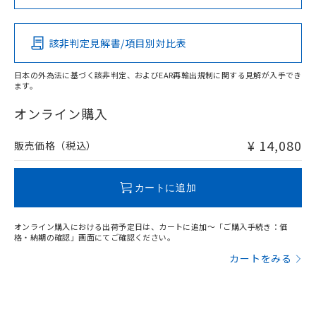
この製品の規格認証/適合状況ページへ
Pb
Hg
Cd
Cr(VI)
その他の認証はこちらのページからご検索ください
該非判定見解書/項目別対比表
X
O
O
O
日本の外為法に基づく該非判定、およびEAR再輸出規制に関する見解が入手でき
ます。
"対応済み"や非含有の記載がされた商品であっても、流通
在庫等で未対応品が混在する可能性があります。
オンライン購入
非含有品が必要な際は、弊社営業部門もしくは販売店へお
問い合わせください。
¥ 14,080
販売価格（税込）
この製品のRoHS/REACH対応状況ページへ
カートに追加
オンライン購入における出荷予定日は、カートに追加～「ご購入手続き：価
格・納期の確認」画面にてご確認ください。
カートをみる