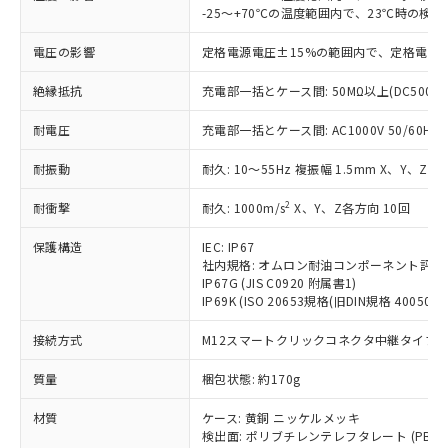
害物質有無と関係のない商品です。
当社制御機器事業取扱商品の中には、
-25～+70℃の温度範囲内で、23℃時の検
「×」：最大均質材料含有率が中国RoHSの
仕入先様の事情により、非含有部品として
本サービスの対象外となる商品もある
基準値を超えていることを示します。
いたものが、含有品と判明した場合などや
当社は、これら貴社製品のうち、外国
ことをご了承ください。
電圧の影響
定格電源電圧±15%の範囲内で、定格電源
「－」：未確認です。当社販売部門へお問
むを得ず変更することがあります。
為替および外国貿易法に定める商品
在庫状況および標準価格照会結果は、
い合わせください。
（以下｢規制貨物等」という）を輸出
絶縁抵抗
充電部一括とケース間: 50MΩ以上(DC500V
記載している更新日時点での社内デー
*EU RoHS指令（10物質）：
または国外への提供する場合は、日本
記
タに基づき作成されるものであり、閲
説明
鉛(Pb) 1000ppm以下、 水銀(Hg) 1000ppm以下、 カド
*中国RoHS10物質の基準値 (GB/T26572)：
国政府の輸出許可(または役務取引許
耐電圧
充電部一括とケース間: AC1000V 50/60Hz 1
号
覧された時点での実際の在庫および標
ミウム(Cd) 100ppm以下、
Pb(鉛) :1000ppm、 Hg(水銀) : 1000ppm、 Cd(カドミウ
可)を取得するなどの必要な手続きを
六価クロム(Cr(Ⅵ)) 1000ppm以下、ポリ臭化ビフェニル
ム) : 100ppm、
準価格とは異なる場合があることをご
類(PBB) 1000ppm以下、ポリ臭化ジフェニルエーテル類
耐振動
Cr(Ⅵ)(六価クロム) : 1000ppm、 PBBs(ポリ臭化ビフェ
耐久: 10～55Hz 複振幅 1.5mm X、Y、Z各
とります。
了承ください。
(PBDE) 1000ppm以下、フタル酸ビス(2-エチルヘキシ
○
一定数以上の在庫あり
ニル類) : 1000ppm、 PBDEs(ポリ臭化ジフェニルエーテ
当社は規制貨物を破棄する場合は、完
ル) (DEHP)(別名：DOP) 1000ppm以下、フタル酸ブチ
正式な納期状況および標準価格はお客
ル類) : 1000ppm、
2
耐衝撃
耐久: 1000m/s
X、Y、Z各方向 10回
ルベンジル（BBP） 1000ppm以下、フタル酸ジブチル
全に破砕するなど、違法に輸出されな
DBP(フタル酸ジブチル) : 1000ppm、 DIBP(フタル酸ジ
様のお取引先、またはお客様担当のオ
（DBP） 1000ppm以下、フタル酸ジイソブチル
イソブチル) : 1000ppm、 BBP(フタル酸ブチルベンジ
△
一定数には満たないが在庫あり
いよう必要な手段を講じます。
ムロン制御機器販売店・当社販売員に
(DIBP) 1000ppm以下
ル) : 1000ppm、
保護構造
IEC: IP67
当社は貴社製品を、核兵器、ミサイ
但し、RoHS指令で産業用監視および制御機器に対する
DEHP(フタル酸ビス(2-エチルヘキシル)) : 1000ppm
ご相談ください。
社内規格: オムロン耐油コンポーネント評価
適用除外項目は除く。
ル、化学兵器、生物兵器またはその他
－
在庫なし(最新の在庫状況につ
オムロン制御機器販売店や当社販売拠
IP67G (JIS C0920 附属書1)
フタル酸エステル類の４物質については閾値を超える意
武器並びにこれらの製造装置等に一切
いては、お客様のお取引先、ま
図的な使用がないことを確認しています。
IP69K (ISO 20653規格(旧DIN規格 40050 PA
点は「
販売ネットワーク
」をご確認
※2 環境保護使用期限
使用いたしません。
たはお客様担当のオムロン制御
ください。
当社は、貴社製品を第三者に販売する
接続方式
M12スマートクリックコネクタ中継タイプ (0
機器販売店・当社販売員にご確
在庫状況および標準価格結果を当社の
※2 対応予定月
「ｅ」：有害物質（10物質）のすべてが基
場合は、上記1、2および3の内容を当
認ください)
事前の承諾なく第三者に漏洩または開
準値以下であることを示します。
質量
梱包状態: 約170g
該第三者に通知します。また当社は、
示しないようお願いします。
部品在庫の切り替え状況などにより、予定
「10」：通常の使用状況下において有害物
販売先および販売に係わる関係者が違
マイパーツ機能（部品リスト作成サー
空
受注生産機種、また在庫状況の
材質
ケース: 黄銅 ニッケルメッキ
月が前後することがあります。
質が外部に漏えいし、環境に深刻な影響を
法に輸出するおそれがある場合は、取
ビス）をご利用いただくには、I-Web
白
情報を公開していない機種
検出面: ポリブチレンテレフタレート (PBT)
及ぼさない年数を意味します。
り引きをいたしません。