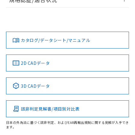
上、n: 20mm以上
ログイン/会員登録
EU RoHS
注意事項・凡例
UL認証
CSA認証
CEマーキング
Yes
No
Yes
対応状況
対応予定月
※1
※2
ダウンロードデータをご利用いただく前に、以下を必ずお読
みください。
カタログ/データシート/マニュアル
対応済み
ソフトウェアの使用条件
タイムチャート
LR型式承認
DNV型式承認
BV型式承認
KR型式承
（イギリス
（ノルウェー
（フランス
（韓国
船舶規格）
船舶規格）
船舶規格）
船舶規格
中国 RoHS
注意事項・凡例
2D CADデータ
No
No
No
No
中国 RoHS表
※1 ※2
3D CADデータ
この製品の規格認証/適合状況ページへ
Pb
Hg
Cd
Cr(VI)
その他の認証はこちらのページからご検索ください
検出領域
該非判定見解書/項目別対比表
X
O
O
O
日本の外為法に基づく該非判定、およびEAR再輸出規制に関する見解が入手でき
ます。
"対応済み"や非含有の記載がされた商品であっても、流通