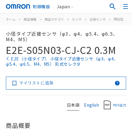
制御機器
Japan
ホーム
>
商品情報
>
商品カテゴリ
>
センサ
>
近接センサ
>
円柱型
>
小径タイプ近接センサ（φ3、φ4、φ5.4、φ6.5、
M4、M5）
E2E-S05N03-CJ-C2 0.3M
E2E（小径タイプ） 小径タイプ近接センサ（φ3、φ4、
φ5.4、φ6.5、M4、M5） 形式セレクタ
マイリストに追加
日本語
English
PDF出力
商品概要