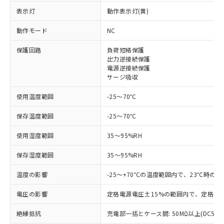
表示灯
動作表示灯(黄)
※1 対応状況
動作モード
NC
保護回路
対応済み：EU RoHS指令（10物質）の
負荷短絡保護
出力逆接続保護
非含有に対応した製品が提供可能な商品で
電源逆接続保護
す。
サージ吸収
対応予定：EU RoHS指令（10物質）の非含
ご利用条件
有に対応した製品に切り替える予定のある
使用温度範囲
-25～70℃
商品です。
対応予定なし：EU RoHS指令（10物質）の
保存温度範囲
-25～70℃
以下の条件をお読みいただき、同意のうえ
非含有に非対応の商品で、対応品を出す予
ご利用ください。
定はありません。
使用湿度範囲
35～95%RH
調査・確認中：EU RoHS指令（10物質）の
本サービスは、当社制御機器事業取扱
※1 中国RoHS○×表
保存湿度範囲
非含有の対応状況を調査中または確認中の
35～95%RH
商品の当社在庫状況および標準価格
商品です。
(税抜)を提供させていただくもので
温度の影響
「○」：最大均質材料含有率が中国RoHSの
-25～+70℃の温度範囲内で、23℃時の
非該当品：ライセンス料など無形物で、有
す。
基準値以下であることを示します。
害物質有無と関係のない商品です。
当社制御機器事業取扱商品の中には、
電圧の影響
定格電源電圧±15%の範囲内で、定格電源
「×」：最大均質材料含有率が中国RoHSの
仕入先様の事情により、非含有部品として
本サービスの対象外となる商品もある
基準値を超えていることを示します。
いたものが、含有品と判明した場合などや
当社は、これら貴社製品のうち、外国
ことをご了承ください。
絶縁抵抗
充電部一括とケース間: 50MΩ以上(DC500
「－」：未確認です。当社販売部門へお問
むを得ず変更することがあります。
為替および外国貿易法に定める商品
在庫状況および標準価格照会結果は、