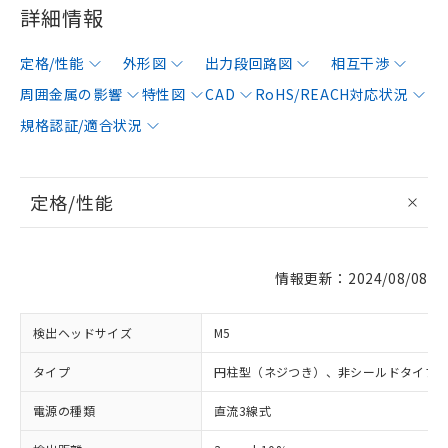
詳細情報
定格/性能
外形図
出力段回路図
相互干渉
周囲金属の影響
特性図
CAD
RoHS/REACH対応状況
規格認証/適合状況
定格/性能
情報更新：2024/08/08
検出ヘッドサイズ
M5
タイプ
円柱型（ネジつき）、非シールドタイプ
電源の種類
直流3線式