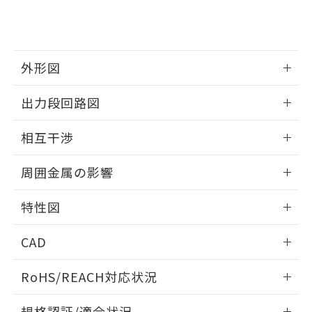
および当社の共同利用者が、当社の製
下記の非含有証明書をダウンロードするこ
品・サービスに関するお客様との取
とができます。
合意する
キャンセル
引・商談に必要な範囲で利用すること
をご了承ください。
EU RoHS指令（10物質）の非含有証明書
外形図
※当社の共同利用者とは、
"個人情報
51物質の非含有証明書（当社基準）
の共同利用に関して"
の「1.共同利
※本証明書は発行日時点で非含有を証明す
情報更新：2024/08/08
用者の範囲」に記載されている法人を
出力段回路図
るもので、過去に遡って非含有を証明する
指します。
ものではありません。
外形図
情報更新：2024/08/08
相互干渉
また、RoHS指令のフタル酸エステル類４
物質の対応では、対応完了までの期間は出
出力段回路図
情報更新：2024/08/08
荷製品に未対応品が混在することから備考
周囲金属の影響
欄に対応日を記載しておりました。
相互干渉
既に当社にて対応品への在庫切替を完了
情報更新：2024/08/08
特性図
していることから、特段のことがない限
り、2022年1月12日より割愛しておりま
周囲金属の影響
情報更新：2024/08/08
す。
CAD
検出物体の大きさと材質による影響
ログイン/会員登録いただくと、CADデータをダウンロー
RoHS/REACH対応状況
ドすることができます。
A: 80mm以上、B: 60mm以上
情報更新：2026/7/29
規格認証/適合状況
L: 6mm以上、φd: 12mm以上、m: 9mm以上、D: 6mm以