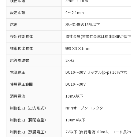
検出距離
3mm ±10%
設定距離
0～2.1mm
応差
検出距離の15%以下
検出可能物体
磁性金属(非磁性金属は検出距離が低下しま
標準検出物体
鉄9×9×1mm
応答周波数
2kHz
電源電圧
DC10～30V リップル(p-p) 10%含む
使用電圧範囲
DC10～30V
消費電流
10mA以下
制御出力（出力形式）
NPNオープンコレクタ
制御出力（開閉容量）
100mA以下
制御出力（残留電圧）
2V以下 (負荷電流100mA、コード長2m時