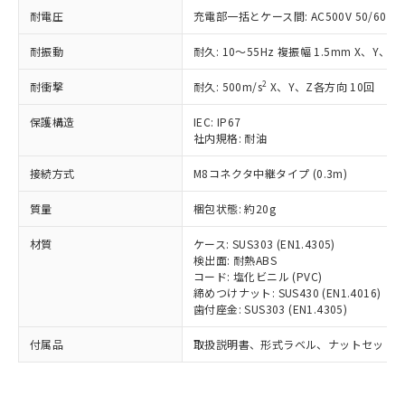
い合わせください。
（以下｢規制貨物等」という）を輸出
耐電圧
充電部一括とケース間: AC500V 50/60Hz 
記載している更新日時点での社内デー
*EU RoHS指令（10物質）：
または国外への提供する場合は、日本
記
タに基づき作成されるものであり、閲
説明
鉛(Pb) 1000ppm以下、 水銀(Hg) 1000ppm以下、 カド
*中国RoHS10物質の基準値 (GB/T26572)：
国政府の輸出許可(または役務取引許
耐振動
耐久: 10～55Hz 複振幅 1.5mm X、Y、Z
号
覧された時点での実際の在庫および標
ミウム(Cd) 100ppm以下、
Pb(鉛) :1000ppm、 Hg(水銀) : 1000ppm、 Cd(カドミウ
可)を取得するなどの必要な手続きを
六価クロム(Cr(Ⅵ)) 1000ppm以下、ポリ臭化ビフェニル
ム) : 100ppm、
準価格とは異なる場合があることをご
類(PBB) 1000ppm以下、ポリ臭化ジフェニルエーテル類
Cr(Ⅵ)(六価クロム) : 1000ppm、 PBBs(ポリ臭化ビフェ
2
耐衝撃
耐久: 500m/s
X、Y、Z各方向 10回
とります。
了承ください。
(PBDE) 1000ppm以下、フタル酸ビス(2-エチルヘキシ
○
一定数以上の在庫あり
ニル類) : 1000ppm、 PBDEs(ポリ臭化ジフェニルエーテ
当社は規制貨物を破棄する場合は、完
ル) (DEHP)(別名：DOP) 1000ppm以下、フタル酸ブチ
正式な納期状況および標準価格はお客
ル類) : 1000ppm、
保護構造
IEC: IP67
ルベンジル（BBP） 1000ppm以下、フタル酸ジブチル
全に破砕するなど、違法に輸出されな
DBP(フタル酸ジブチル) : 1000ppm、 DIBP(フタル酸ジ
様のお取引先、またはお客様担当のオ
（DBP） 1000ppm以下、フタル酸ジイソブチル
社内規格: 耐油
イソブチル) : 1000ppm、 BBP(フタル酸ブチルベンジ
△
一定数には満たないが在庫あり
いよう必要な手段を講じます。
ムロン制御機器販売店・当社販売員に
(DIBP) 1000ppm以下
ル) : 1000ppm、
当社は貴社製品を、核兵器、ミサイ
但し、RoHS指令で産業用監視および制御機器に対する
DEHP(フタル酸ビス(2-エチルヘキシル)) : 1000ppm
ご相談ください。
接続方式
M8コネクタ中継タイプ (0.3m)
適用除外項目は除く。
ル、化学兵器、生物兵器またはその他
－
在庫なし(最新の在庫状況につ
オムロン制御機器販売店や当社販売拠
フタル酸エステル類の４物質については閾値を超える意
武器並びにこれらの製造装置等に一切
いては、お客様のお取引先、ま
図的な使用がないことを確認しています。
点は「
販売ネットワーク
」をご確認
質量
梱包状態: 約20g
※2 環境保護使用期限
使用いたしません。
たはお客様担当のオムロン制御
ください。
当社は、貴社製品を第三者に販売する
機器販売店・当社販売員にご確
材質
ケース: SUS303 (EN1.4305)
在庫状況および標準価格結果を当社の
※2 対応予定月
「ｅ」：有害物質（10物質）のすべてが基
場合は、上記1、2および3の内容を当
検出面: 耐熱ABS
認ください)
事前の承諾なく第三者に漏洩または開
準値以下であることを示します。
コード: 塩化ビニル (PVC)
該第三者に通知します。また当社は、
示しないようお願いします。
締めつけナット: SUS430 (EN1.4016)
部品在庫の切り替え状況などにより、予定
「10」：通常の使用状況下において有害物
販売先および販売に係わる関係者が違
マイパーツ機能（部品リスト作成サー
空
受注生産機種、また在庫状況の
歯付座金: SUS303 (EN1.4305)
月が前後することがあります。
質が外部に漏えいし、環境に深刻な影響を
法に輸出するおそれがある場合は、取
ビス）をご利用いただくには、I-Web
白
情報を公開していない機種
及ぼさない年数を意味します。
り引きをいたしません。
メンバーズにご登録されている必要が
付属品
取扱説明書、形式ラベル、ナットセット
「－」：未確認です。当社販売部門へお問
あります。
い合わせください。
お客様が当ウェブサイト上で当社にご
※3 非含有証明書ダウンロード
登録された部品リストについて、当社