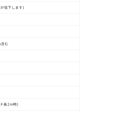
が低下します)
0%含む
 RoHS指令（10物質）の非含有に対応した製品が提供可能な商品です
ード長2m時)
oHS指令（10物質）の非含有に対応した製品に切り替える予定のある