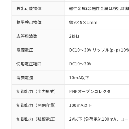
検出可能物体
磁性金属(非磁性金属は検出距離
標準検出物体
鉄9×9×1mm
応答周波数
2kHz
電源電圧
DC10～30V リップル(p-p) 1
使用電圧範囲
DC10～30V
消費電流
10mA以下
制御出力（出力形式）
PNPオープンコレクタ
制御出力（開閉容量）
100mA以下
※1 対応状況
対応済み：EU
制御出力（残留電圧）
2V以下 (負荷電流100mA、コ
対応予定：EU R