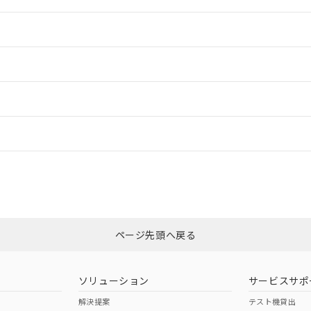
情報更新：2
情報更新：2
ードすることができます。
情報更新：
ログイン/会員登録
、n: 20mm以上
CCC認証
電波法
みください。
N/A
N/A
非含有証明書
※3
ページ先頭へ戻る
ダウンロードはこちら
型式承認
NK型式承認
ABS型式承認
韓国
（日本
（アメリカ
ソリューション
サービスサポ
舶規格）
船舶規格）
船舶規格）
解決提案
テスト機貸出