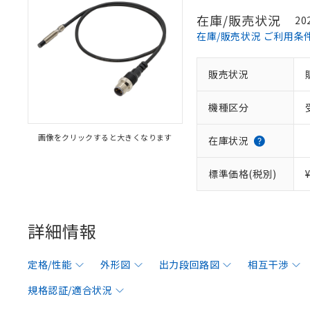
在庫/販売状況
20
在庫/販売状況 ご利用条
販売状況
機種区分
画像をクリックすると大きくなります
在庫状況
標準価格(税別)
詳細情報
定格/性能
外形図
出力段回路図
相互干渉
規格認証/適合状況