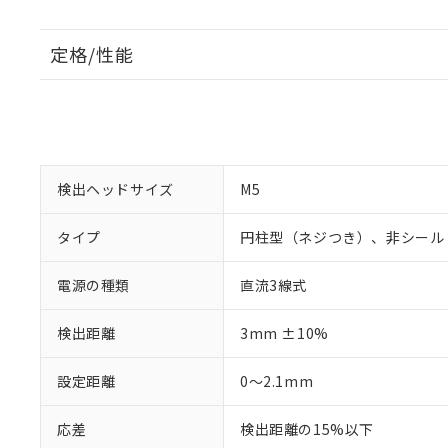
定格/性能
検出ヘッドサイズ
M5
タイプ
円柱型（ネジつき）、非シール
電源の種類
直流3線式
検出距離
3mm ±10%
設定距離
0～2.1mm
応差
検出距離の15%以下