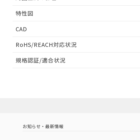
相互干渉
特性図
周囲金属の影響
CAD
検出物体の大きさと材質による影響
ログイン/会員登録いただくと、CADデータをダウンロ
RoHS/REACH対応状況
規格認証/適合状況
EU RoHS
注意事項・凡例
A: 80mm以上、B: 60mm以上
L: 6mm以上、φd: 12mm以上、m: 9mm以上、D: 6mm以上
UL認証
CSA認証
CEマーキング
ダウンロードデータをご利用いただく前に、以下を必ずお読
Yes
No
Yes
対応状況
対応予定月
※1
※2
ソフトウェアの使用条件
対応済み
LR型式承認
DNV型式承認
BV型式承認
KR
タイムチャート
（イギリス
（ノルウェー
（フランス
（
お知らせ・最新情報
中国 RoHS
注意事項・凡例
船舶規格）
船舶規格）
船舶規格）
船