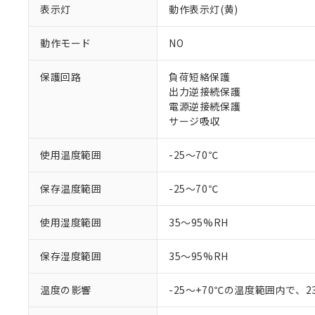
対応予定なし：EU
表示灯
動作表示灯(黄)
調査・確認中：EU
ご利用条件
非該当品：ライセ
※1 中国RoHS
動作モード
NO
仕入先様の事情に
があります。
以下の条件をお読
「○」：最大均質
保護回路
負荷短絡保護
「×」：最大均質
出力逆接続保護
本サービスは
当社は、これ
*EU RoHS指令（10物
「－」：未確認で
鉛(Pb) 1000ppm以下、
電源逆接続保護
くものです。
う）を輸出ま
記
説明
六価クロム(Cr(Ⅵ)) 1
サージ吸収
当社制御機器
などの必要な
フタル酸ビス(2-エチルヘ
号
*中国RoHS10物質の基準値 
ル（DBP） 1000ppm
在庫状況およ
当社は規制貨
Pb(鉛) :1000ppm、 Hg
但し、RoHS指令で産
のであり、閲
ます。
Cr(Ⅵ)(六価クロム) : 
使用温度範囲
-25～70℃
フタル酸エステル類の４
○
一定数以
DBP(フタル酸ジブチル) :
い。
当社は貴社製
DEHP(フタル酸ビス(2-エ
正式な納期状
置等に一切使
保存温度範囲
-25～70℃
当社販売員に
※2 対応予定月
△
一定数に
当社は、貴社
オムロン制御
また当社は、
※2 環境保護使
使用湿度範囲
35～95%RH
在庫状況およ
部品在庫の切り替
たしません。
－
在庫なし
す。
「ｅ」：有害物質
機器販売
マイパーツ機
保存湿度範囲
35～95%RH
「10」：通常の
ている必要が
味します。
空
受注生産
お客様が当ウ
※3 非含有証明
「－」：未確認で
温度の影響
-25～+70℃の温度範囲内で、
白
が、当社の製
さい。
下記の非含有証明