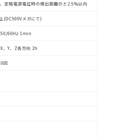
、定格電源電圧時の検出距離の±2.5%以内
利用者とは、
"個人情報の共同利用に関して"
の「1.共同利用者の
します。
10物質）の非含有証明書
(DC500Vメガにて)
明書（当社基準）
日時点で非含有を証明するもので、過去に遡って非含有を証明するも
令のフタル酸エステル類４物質の対応では、対応完了までの期間は出
0/60Hz 1min
備考欄に対応日を記載しておりました。
品への在庫切替を完了していることから、特段のことがない限り、20
m X、Y、Z各方向 2h
す。
10回