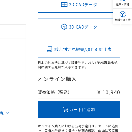
2D CADデータ
在庫・価格
無料テスト機
3D CADデータ
該非判定見解書/項目別対比表
日本の外為法に基づく該非判定、およびEAR再輸出規
制に関する見解が入手できます。
オンライン購入
¥ 10,940
販売価格（税込）
カートに追加
状況
オンライン購入における出荷予定日は、カートに追加
～「ご購入手続き：価格・納期の確認」画面にてご確