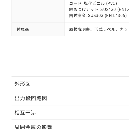
コード: 塩化ビニル (PVC)
締めつけナット: SUS430 (EN1.4
歯付座金: SUS303 (EN1.4305)
付属品
取扱説明書、形式ラベル、ナッ
外形図
出力段回路図
外形図
相互干渉
出力段回路図
周囲金属の影響