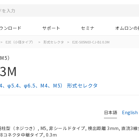
ウンロード
サポート
セミナ
オムロンの
>
E2E（小径タイプ）
>
形式セレクタ
>
E2E-S05N03-CJ-B1 0.3M
M5）
.3M
φ5.4、φ6.5、M4、M5） 形式セレクタ
日本語
English
型（ネジつき）, M5, 非シールドタイプ, 検出距離 3mm, 直流3線式
M8コネクタ中継タイプ, 0.3m