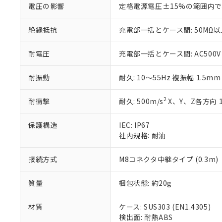
電圧の影響
定格電源電圧±15%の範囲内で
※当社の共同
いる法人を指
EU RoHS指令（
絶縁抵抗
充電部一括とケース間: 50MΩ以上
51物質の非含有証
※本証明書は発行
また、RoHS指
耐電圧
充電部一括とケース間: AC500V 5
混在することから
既に当社にて対応
耐振動
耐久: 10～55Hz 複振幅 1.5m
り割愛しておりま
2
耐衝撃
耐久: 500m/s
X、Y、Z各方向 
保護構造
IEC: IP67
社内規格: 耐油
接続方式
M8コネクタ中継タイプ (0.3m)
質量
梱包状態: 約20g
材質
ケース: SUS303 (EN1.4305)
検出面: 耐熱ABS