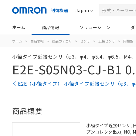
制御機器
Japan
ホーム
商品情報
ソリューション
ダ
ホーム
>
商品情報
>
商品カテゴリ
>
センサ
>
近接センサ
>
円柱型
小径タイプ近接センサ（φ3、φ4、φ5.4、φ6.5、M4、
E2E-S05N03-CJ-B1 0
E2E（小径タイプ） 小径タイプ近接センサ（φ3、φ4、
商品概要
小径タイプ近接センサ, 円柱
プンコレクタ出力, NO, 