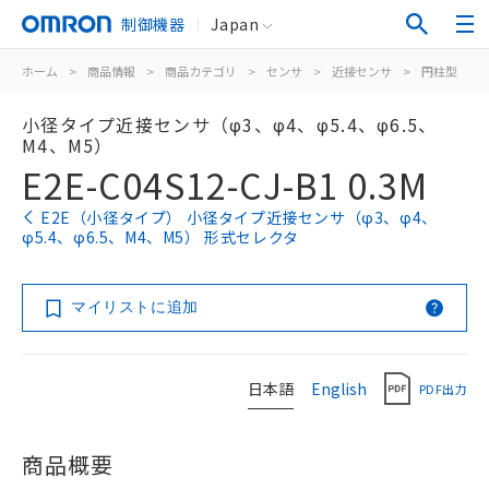
制御機器
Japan
ホーム
>
商品情報
>
商品カテゴリ
>
センサ
>
近接センサ
>
円柱型
>
小径タイプ近接センサ（φ3、φ4、φ5.4、φ6.5、
M4、M5）
E2E-C04S12-CJ-B1 0.3M
E2E（小径タイプ） 小径タイプ近接センサ（φ3、φ4、
φ5.4、φ6.5、M4、M5） 形式セレクタ
マイリストに追加
日本語
English
PDF出力
商品概要