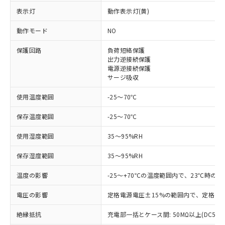
表示灯
動作表示灯(黄)
※1 対応状況
動作モード
NO
対応済み：EU RoHS指令（10物質）の
保護回路
負荷短絡保護
非含有に対応した製品が提供可能な商品で
出力逆接続保護
す。
電源逆接続保護
対応予定：EU RoHS指令（10物質）の非含
サージ吸収
ご利用条件
有に対応した製品に切り替える予定のある
商品です。
使用温度範囲
-25～70℃
対応予定なし：EU RoHS指令（10物質）の
以下の条件をお読みいただき、同意のうえ
非含有に非対応の商品で、対応品を出す予
保存温度範囲
-25～70℃
ご利用ください。
定はありません。
使用湿度範囲
調査・確認中：EU RoHS指令（10物質）の
35～95%RH
本サービスは、当社制御機器事業取扱
※1 中国RoHS○×表
非含有の対応状況を調査中または確認中の
商品の当社在庫状況および標準価格
保存湿度範囲
35～95%RH
商品です。
(税抜)を提供させていただくもので
「○」：最大均質材料含有率が中国RoHSの
非該当品：ライセンス料など無形物で、有
す。
温度の影響
-25～+70℃の温度範囲内で、23℃時の
基準値以下であることを示します。
害物質有無と関係のない商品です。
当社制御機器事業取扱商品の中には、
「×」：最大均質材料含有率が中国RoHSの
仕入先様の事情により、非含有部品として
本サービスの対象外となる商品もある
電圧の影響
定格電源電圧±15%の範囲内で、定格電源
基準値を超えていることを示します。
いたものが、含有品と判明した場合などや
当社は、これら貴社製品のうち、外国
ことをご了承ください。
「－」：未確認です。当社販売部門へお問
むを得ず変更することがあります。
為替および外国貿易法に定める商品
絶縁抵抗
充電部一括とケース間: 50MΩ以上(DC500
在庫状況および標準価格照会結果は、
い合わせください。
（以下｢規制貨物等」という）を輸出