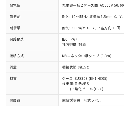
記載している更新日時点での社内デー
*EU RoHS指令（10物質）：
または国外への提供する場合は、日本
耐電圧
充電部一括とケース間: AC500V 50/60Hz 
記
タに基づき作成されるものであり、閲
説明
鉛(Pb) 1000ppm以下、 水銀(Hg) 1000ppm以下、 カド
*中国RoHS10物質の基準値 (GB/T26572)：
国政府の輸出許可(または役務取引許
号
覧された時点での実際の在庫および標
ミウム(Cd) 100ppm以下、
Pb(鉛) :1000ppm、 Hg(水銀) : 1000ppm、 Cd(カドミウ
耐振動
耐久: 10～55Hz 複振幅 1.5mm X、Y、Z
可)を取得するなどの必要な手続きを
六価クロム(Cr(Ⅵ)) 1000ppm以下、ポリ臭化ビフェニル
ム) : 100ppm、
準価格とは異なる場合があることをご
類(PBB) 1000ppm以下、ポリ臭化ジフェニルエーテル類
Cr(Ⅵ)(六価クロム) : 1000ppm、 PBBs(ポリ臭化ビフェ
とります。
了承ください。
(PBDE) 1000ppm以下、フタル酸ビス(2-エチルヘキシ
○
一定数以上の在庫あり
ニル類) : 1000ppm、 PBDEs(ポリ臭化ジフェニルエーテ
2
耐衝撃
耐久: 500m/s
X、Y、Z各方向 10回
当社は規制貨物を破棄する場合は、完
ル) (DEHP)(別名：DOP) 1000ppm以下、フタル酸ブチ
正式な納期状況および標準価格はお客
ル類) : 1000ppm、
ルベンジル（BBP） 1000ppm以下、フタル酸ジブチル
全に破砕するなど、違法に輸出されな
DBP(フタル酸ジブチル) : 1000ppm、 DIBP(フタル酸ジ
様のお取引先、またはお客様担当のオ
（DBP） 1000ppm以下、フタル酸ジイソブチル
保護構造
IEC: IP67
イソブチル) : 1000ppm、 BBP(フタル酸ブチルベンジ
△
一定数には満たないが在庫あり
いよう必要な手段を講じます。
ムロン制御機器販売店・当社販売員に
(DIBP) 1000ppm以下
ル) : 1000ppm、
社内規格: 耐油
当社は貴社製品を、核兵器、ミサイ
但し、RoHS指令で産業用監視および制御機器に対する
DEHP(フタル酸ビス(2-エチルヘキシル)) : 1000ppm
ご相談ください。
適用除外項目は除く。
ル、化学兵器、生物兵器またはその他
－
在庫なし(最新の在庫状況につ
オムロン制御機器販売店や当社販売拠
接続方式
M8コネクタ中継タイプ (0.3m)
フタル酸エステル類の４物質については閾値を超える意
武器並びにこれらの製造装置等に一切
いては、お客様のお取引先、ま
図的な使用がないことを確認しています。
点は「
販売ネットワーク
」をご確認
※2 環境保護使用期限
使用いたしません。
たはお客様担当のオムロン制御
質量
梱包状態: 約15g
ください。
当社は、貴社製品を第三者に販売する
機器販売店・当社販売員にご確
在庫状況および標準価格結果を当社の
※2 対応予定月
「ｅ」：有害物質（10物質）のすべてが基
場合は、上記1、2および3の内容を当
材質
ケース: SUS303 (EN1.4305)
認ください)
事前の承諾なく第三者に漏洩または開
準値以下であることを示します。
検出面: 耐熱ABS
該第三者に通知します。また当社は、
示しないようお願いします。
コード: 塩化ビニル (PVC)
部品在庫の切り替え状況などにより、予定
「10」：通常の使用状況下において有害物
販売先および販売に係わる関係者が違
マイパーツ機能（部品リスト作成サー
空
受注生産機種、また在庫状況の
月が前後することがあります。
質が外部に漏えいし、環境に深刻な影響を
法に輸出するおそれがある場合は、取
ビス）をご利用いただくには、I-Web
白
情報を公開していない機種
付属品
取扱説明書、形式ラベル
及ぼさない年数を意味します。
り引きをいたしません。
メンバーズにご登録されている必要が
「－」：未確認です。当社販売部門へお問
あります。
い合わせください。
お客様が当ウェブサイト上で当社にご
※3 非含有証明書ダウンロード
登録された部品リストについて、当社
および当社の共同利用者が、当社の製