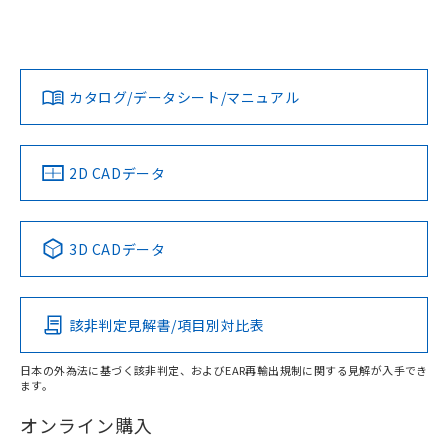
上、n: 10mm以上、c: 0mm以上
UL認証
CSA認証
CEマーキング
Yes
No
Yes
対応状況
対応予定月
※1
※2
ダウンロードデータをご利用いただく前に、以下を必ずお読
みください。
カタログ/データシート/マニュアル
対応済み
ソフトウェアの使用条件
タイムチャート
LR型式承認
DNV型式承認
BV型式承認
KR型式承
（イギリス
（ノルウェー
（フランス
（韓国
船舶規格）
船舶規格）
船舶規格）
船舶規格
中国 RoHS
注意事項・凡例
2D CADデータ
No
No
No
No
中国 RoHS表
※1 ※2
3D CADデータ
この製品の規格認証/適合状況ページへ
Pb
Hg
Cd
Cr(VI)
検出領域
その他の認証はこちらのページからご検索ください
該非判定見解書/項目別対比表
X
O
O
O
日本の外為法に基づく該非判定、およびEAR再輸出規制に関する見解が入手でき
ます。
"対応済み"や非含有の記載がされた商品であっても、流通
在庫等で未対応品が混在する可能性があります。
オンライン購入
非含有品が必要な際は、弊社営業部門もしくは販売店へお