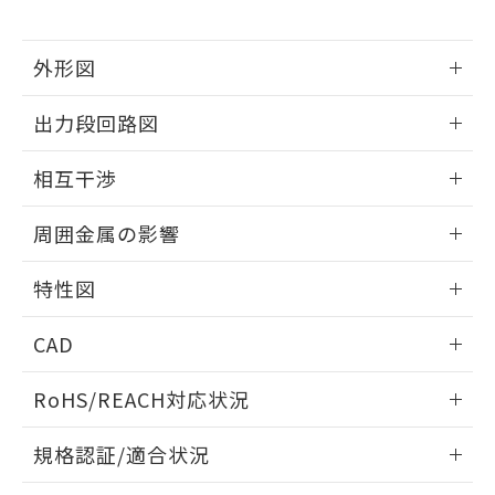
下記の非含有証明書をダウンロードするこ
品・サービスに関するお客様との取
とができます。
合意する
キャンセル
引・商談に必要な範囲で利用すること
外形図
をご了承ください。
EU RoHS指令（10物質）の非含有証明書
※当社の共同利用者とは、
"個人情報
51物質の非含有証明書（当社基準）
情報更新：2024/08/08
の共同利用に関して"
の「1.共同利
出力段回路図
※本証明書は発行日時点で非含有を証明す
用者の範囲」に記載されている法人を
るもので、過去に遡って非含有を証明する
外形図
指します。
情報更新：2024/08/08
ものではありません。
相互干渉
また、RoHS指令のフタル酸エステル類４
出力段回路図
物質の対応では、対応完了までの期間は出
情報更新：2024/08/08
周囲金属の影響
荷製品に未対応品が混在することから備考
欄に対応日を記載しておりました。
相互干渉
情報更新：2024/08/08
特性図
既に当社にて対応品への在庫切替を完了
していることから、特段のことがない限
周囲金属の影響
情報更新：2024/08/08
り、2022年1月12日より割愛しておりま
CAD
す。
検出物体の大きさと材質による影響
ログイン/会員登録いただくと、CADデータをダウンロー
RoHS/REACH対応状況
ドすることができます。
A: 20mm以上、B: 15mm以上
情報更新：2026/7/29
規格認証/適合状況
L: 0mm以上、φd: 4mm以上、m: 5mm以上、D: 0mm以
ログイン/会員登録
EU RoHS
注意事項・凡例