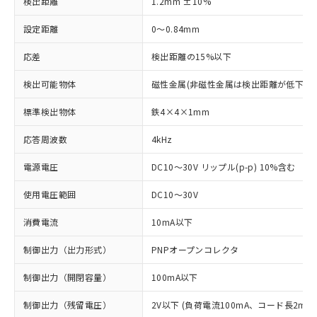
検出距離
1.2mm ±10%
設定距離
0～0.84mm
応差
検出距離の15%以下
検出可能物体
磁性金属(非磁性金属は検出距離が低下しま
標準検出物体
鉄4×4×1mm
応答周波数
4kHz
電源電圧
DC10～30V リップル(p-p) 10%含む
使用電圧範囲
DC10～30V
消費電流
10mA以下
制御出力（出力形式）
PNPオープンコレクタ
制御出力（開閉容量）
100mA以下
制御出力（残留電圧）
2V以下 (負荷電流100mA、コード長2m時