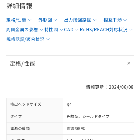
詳細情報
定格/性能
外形図
出力段回路図
相互干渉
周囲金属の影響
特性図
CAD
RoHS/REACH対応状況
規格認証/適合状況
定格/性能
情報更新：2024/08/08
検出ヘッドサイズ
φ4
タイプ
円柱型、シールドタイプ
電源の種類
直流3線式