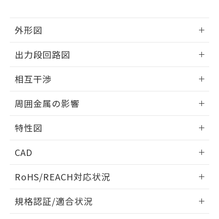
下記の非含有証明書をダウンロードするこ
品・サービスに関するお客様との取
とができます。
合意する
キャンセル
引・商談に必要な範囲で利用すること
外形図
をご了承ください。
EU RoHS指令（10物質）の非含有証明書
※当社の共同利用者とは、
"個人情報
51物質の非含有証明書（当社基準）
情報更新：2024/08/08
の共同利用に関して"
の「1.共同利
出力段回路図
※本証明書は発行日時点で非含有を証明す
用者の範囲」に記載されている法人を
るもので、過去に遡って非含有を証明する
外形図
指します。
情報更新：2024/08/08
ものではありません。
相互干渉
また、RoHS指令のフタル酸エステル類４
出力段回路図
物質の対応では、対応完了までの期間は出
情報更新：2024/08/08
周囲金属の影響
荷製品に未対応品が混在することから備考
欄に対応日を記載しておりました。
相互干渉
情報更新：2024/08/08
特性図
既に当社にて対応品への在庫切替を完了
していることから、特段のことがない限
周囲金属の影響
情報更新：2024/08/08
り、2022年1月12日より割愛しておりま
CAD
す。
検出物体の大きさと材質による影響
ログイン/会員登録いただくと、CADデータをダウンロー
RoHS/REACH対応状況
ドすることができます。
A: 80mm以上、B: 60mm以上
情報更新：
規格認証/適合状況
L: 6mm以上、φd: 9mm以上、m: 6mm以上、D: 6mm以
上、n: 16mm以上
ログイン/会員登録
EU RoHS
注意事項・凡例