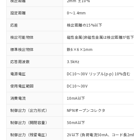
検出距離
2mm ±10%
設定距離
0～1.4mm
応差
検出距離の15%以下
検出可能物体
磁性金属(非磁性金属は検出距離が低下しま
標準検出物体
鉄6×6×1mm
応答周波数
3.5kHz
電源電圧
DC10～30V リップル(p-p) 10%含む
使用電圧範囲
DC10～30V
消費電流
10mA以下
制御出力（出力形式）
NPNオープンコレクタ
制御出力（開閉容量）
50mA以下
制御出力（残留電圧）
2V以下 (負荷電流50mA、コード長2m時)