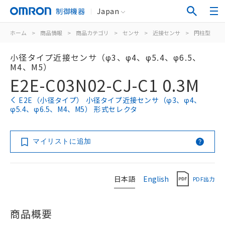
制御機器
Japan
ホーム
>
商品情報
>
商品カテゴリ
>
センサ
>
近接センサ
>
円柱型
>
小径タイプ近接センサ（φ3、φ4、φ5.4、φ6.5、
M4、M5）
E2E-C03N02-CJ-C1 0.3M
E2E（小径タイプ） 小径タイプ近接センサ（φ3、φ4、
φ5.4、φ6.5、M4、M5） 形式セレクタ
マイリストに追加
日本語
English
PDF出力
商品概要