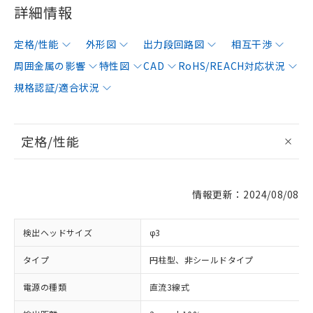
詳細情報
定格/性能
外形図
出力段回路図
相互干渉
周囲金属の影響
特性図
CAD
RoHS/REACH対応状況
規格認証/適合状況
定格/性能
情報更新：2024/08/08
検出ヘッドサイズ
φ3
タイプ
円柱型、非シールドタイプ
電源の種類
直流3線式