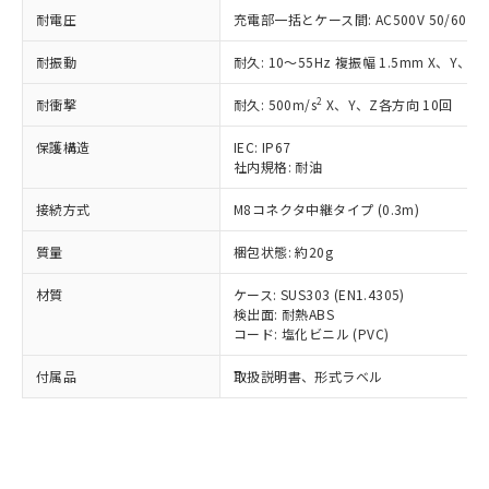
記載している更新日時点での社内デー
*EU RoHS指令（10物質）：
または国外への提供する場合は、日本
耐電圧
充電部一括とケース間: AC500V 50/60Hz 
記
タに基づき作成されるものであり、閲
説明
鉛(Pb) 1000ppm以下、 水銀(Hg) 1000ppm以下、 カド
*中国RoHS10物質の基準値 (GB/T26572)：
国政府の輸出許可(または役務取引許
号
覧された時点での実際の在庫および標
ミウム(Cd) 100ppm以下、
Pb(鉛) :1000ppm、 Hg(水銀) : 1000ppm、 Cd(カドミウ
耐振動
耐久: 10～55Hz 複振幅 1.5mm X、Y、Z
可)を取得するなどの必要な手続きを
六価クロム(Cr(Ⅵ)) 1000ppm以下、ポリ臭化ビフェニル
ム) : 100ppm、
準価格とは異なる場合があることをご
類(PBB) 1000ppm以下、ポリ臭化ジフェニルエーテル類
Cr(Ⅵ)(六価クロム) : 1000ppm、 PBBs(ポリ臭化ビフェ
とります。
了承ください。
(PBDE) 1000ppm以下、フタル酸ビス(2-エチルヘキシ
○
一定数以上の在庫あり
ニル類) : 1000ppm、 PBDEs(ポリ臭化ジフェニルエーテ
2
耐衝撃
耐久: 500m/s
X、Y、Z各方向 10回
当社は規制貨物を破棄する場合は、完
ル) (DEHP)(別名：DOP) 1000ppm以下、フタル酸ブチ
正式な納期状況および標準価格はお客
ル類) : 1000ppm、
ルベンジル（BBP） 1000ppm以下、フタル酸ジブチル
全に破砕するなど、違法に輸出されな
DBP(フタル酸ジブチル) : 1000ppm、 DIBP(フタル酸ジ
様のお取引先、またはお客様担当のオ
（DBP） 1000ppm以下、フタル酸ジイソブチル
保護構造
IEC: IP67
イソブチル) : 1000ppm、 BBP(フタル酸ブチルベンジ
△
一定数には満たないが在庫あり
いよう必要な手段を講じます。
ムロン制御機器販売店・当社販売員に
(DIBP) 1000ppm以下
ル) : 1000ppm、
社内規格: 耐油
当社は貴社製品を、核兵器、ミサイ
但し、RoHS指令で産業用監視および制御機器に対する
DEHP(フタル酸ビス(2-エチルヘキシル)) : 1000ppm
ご相談ください。
適用除外項目は除く。
ル、化学兵器、生物兵器またはその他
－
在庫なし(最新の在庫状況につ
オムロン制御機器販売店や当社販売拠
接続方式
M8コネクタ中継タイプ (0.3m)
フタル酸エステル類の４物質については閾値を超える意
武器並びにこれらの製造装置等に一切
いては、お客様のお取引先、ま
図的な使用がないことを確認しています。
点は「
販売ネットワーク
」をご確認
※2 環境保護使用期限
使用いたしません。
たはお客様担当のオムロン制御
質量
梱包状態: 約20g
ください。
当社は、貴社製品を第三者に販売する
機器販売店・当社販売員にご確
在庫状況および標準価格結果を当社の
※2 対応予定月
「ｅ」：有害物質（10物質）のすべてが基
場合は、上記1、2および3の内容を当
材質
ケース: SUS303 (EN1.4305)
認ください)
事前の承諾なく第三者に漏洩または開
準値以下であることを示します。
検出面: 耐熱ABS
該第三者に通知します。また当社は、
示しないようお願いします。
コード: 塩化ビニル (PVC)
部品在庫の切り替え状況などにより、予定
「10」：通常の使用状況下において有害物
販売先および販売に係わる関係者が違
マイパーツ機能（部品リスト作成サー
空
受注生産機種、また在庫状況の
月が前後することがあります。
質が外部に漏えいし、環境に深刻な影響を
法に輸出するおそれがある場合は、取
ビス）をご利用いただくには、I-Web
白
情報を公開していない機種
付属品
取扱説明書、形式ラベル
及ぼさない年数を意味します。
り引きをいたしません。
メンバーズにご登録されている必要が
「－」：未確認です。当社販売部門へお問
あります。
い合わせください。
お客様が当ウェブサイト上で当社にご
※3 非含有証明書ダウンロード
登録された部品リストについて、当社
および当社の共同利用者が、当社の製