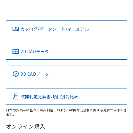
UL認証
CSA認証
CEマーキング
Yes
No
Yes
対応状況
対応予定月
※1
※2
ダウンロードデータをご利用いただく前に、以下を必ずお読
みください。
カタログ/データシート/マニュアル
対応済み
ソフトウェアの使用条件
タイムチャート
LR型式承認
DNV型式承認
BV型式承認
KR型式承
（イギリス
（ノルウェー
（フランス
（韓国
船舶規格）
船舶規格）
船舶規格）
船舶規格
中国 RoHS
注意事項・凡例
2D CADデータ
No
No
No
No
中国 RoHS表
※1 ※2
3D CADデータ
この製品の規格認証/適合状況ページへ
Pb
Hg
Cd
Cr(VI)
その他の認証はこちらのページからご検索ください
検出領域
該非判定見解書/項目別対比表
X
O
O
O
日本の外為法に基づく該非判定、およびEAR再輸出規制に関する見解が入手でき
ます。
"対応済み"や非含有の記載がされた商品であっても、流通
在庫等で未対応品が混在する可能性があります。
オンライン購入
非含有品が必要な際は、弊社営業部門もしくは販売店へお