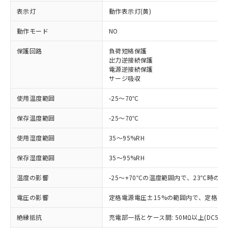
表示灯
動作表示灯(黄)
※1 対応状況
動作モード
NO
対応済み：EU RoHS指令（10物質）の
保護回路
負荷短絡保護
非含有に対応した製品が提供可能な商品で
出力逆接続保護
す。
電源逆接続保護
対応予定：EU RoHS指令（10物質）の非含
サージ吸収
ご利用条件
有に対応した製品に切り替える予定のある
商品です。
使用温度範囲
-25～70℃
対応予定なし：EU RoHS指令（10物質）の
以下の条件をお読みいただき、同意のうえ
非含有に非対応の商品で、対応品を出す予
保存温度範囲
-25～70℃
ご利用ください。
定はありません。
使用湿度範囲
調査・確認中：EU RoHS指令（10物質）の
35～95%RH
本サービスは、当社制御機器事業取扱
※1 中国RoHS○×表
非含有の対応状況を調査中または確認中の
商品の当社在庫状況および標準価格
保存湿度範囲
35～95%RH
商品です。
(税抜)を提供させていただくもので
「○」：最大均質材料含有率が中国RoHSの
非該当品：ライセンス料など無形物で、有
す。
温度の影響
-25～+70℃の温度範囲内で、23℃時の
基準値以下であることを示します。
害物質有無と関係のない商品です。
当社制御機器事業取扱商品の中には、
「×」：最大均質材料含有率が中国RoHSの
仕入先様の事情により、非含有部品として
本サービスの対象外となる商品もある
電圧の影響
定格電源電圧±15%の範囲内で、定格電源
基準値を超えていることを示します。
いたものが、含有品と判明した場合などや
当社は、これら貴社製品のうち、外国
ことをご了承ください。
「－」：未確認です。当社販売部門へお問
むを得ず変更することがあります。
為替および外国貿易法に定める商品
絶縁抵抗
充電部一括とケース間: 50MΩ以上(DC500
在庫状況および標準価格照会結果は、
い合わせください。
（以下｢規制貨物等」という）を輸出