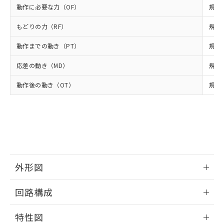
当社は貴社製品を、核兵器、ミサイ
但し、RoHS指令で産業用監視および制御機器に対する
DEHP(フタル酸ビス(2-エチルヘキシル)) : 1000ppm
ご相談ください。
動作に必要な力（OF）
規格値
適用除外項目は除く。
ル、化学兵器、生物兵器またはその他
－
在庫なし(最新の在庫状況につ
オムロン制御機器販売店や当社販売拠
フタル酸エステル類の４物質については閾値を超える意
武器並びにこれらの製造装置等に一切
いては、お客様のお取引先、ま
図的な使用がないことを確認しています。
点は「
販売ネットワーク
」をご確認
もどりの力（RF）
規格値
※2 環境保護使用期限
使用いたしません。
たはお客様担当のオムロン制御
ください。
当社は、貴社製品を第三者に販売する
機器販売店・当社販売員にご確
在庫状況および標準価格結果を当社の
動作までの動き（PT）
規格値
※2 対応予定月
「ｅ」：有害物質（10物質）のすべてが基
場合は、上記1、2および3の内容を当
認ください)
事前の承諾なく第三者に漏洩または開
準値以下であることを示します。
該第三者に通知します。また当社は、
応差の動き（MD）
規格値
示しないようお願いします。
部品在庫の切り替え状況などにより、予定
「10」：通常の使用状況下において有害物
販売先および販売に係わる関係者が違
マイパーツ機能（部品リスト作成サー
空
受注生産機種、また在庫状況の
月が前後することがあります。
質が外部に漏えいし、環境に深刻な影響を
法に輸出するおそれがある場合は、取
動作後の動き（OT）
規格値
ビス）をご利用いただくには、I-Web
白
情報を公開していない機種
及ぼさない年数を意味します。
り引きをいたしません。
メンバーズにご登録されている必要が
「－」：未確認です。当社販売部門へお問
あります。
い合わせください。
お客様が当ウェブサイト上で当社にご
※3 非含有証明書ダウンロード
登録された部品リストについて、当社
および当社の共同利用者が、当社の製
下記の非含有証明書をダウンロードするこ
品・サービスに関するお客様との取
とができます。
合意する
キャンセル
引・商談に必要な範囲で利用すること
外形図
をご了承ください。
EU RoHS指令（10物質）の非含有証明書
※当社の共同利用者とは、
"個人情報
情報更新：2025/09/04
51物質の非含有証明書（当社基準）
回路構成
の共同利用に関して"
の「1.共同利
※本証明書は発行日時点で非含有を証明す
用者の範囲」に記載されている法人を
取りつけ穴加工図
るもので、過去に遡って非含有を証明する
情報更新：2025/09/04
指します。
特性図
ものではありません。