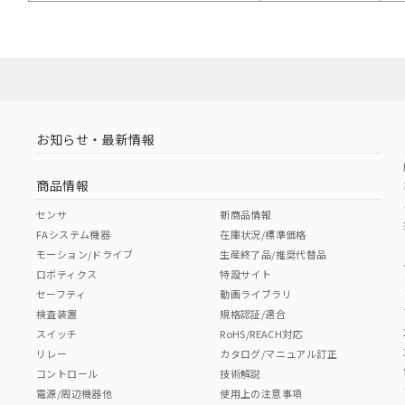
お知らせ・最新情報
商品情報
センサ
新商品情報
FAシステム機器
在庫状況/標準価格
モーション/ドライブ
生産終了品/推奨代替品
ロボティクス
特設サイト
セーフティ
動画ライブラリ
検査装置
規格認証/適合
スイッチ
RoHS/REACH対応
リレー
カタログ/マニュアル訂正
コントロール
技術解説
電源/周辺機器他
使用上の注意事項