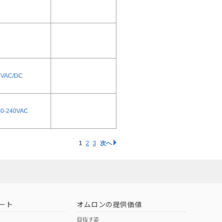
4VAC/DC
00-240VAC
1
2
3
次へ
ート
オムロンの提供価値
目指す姿