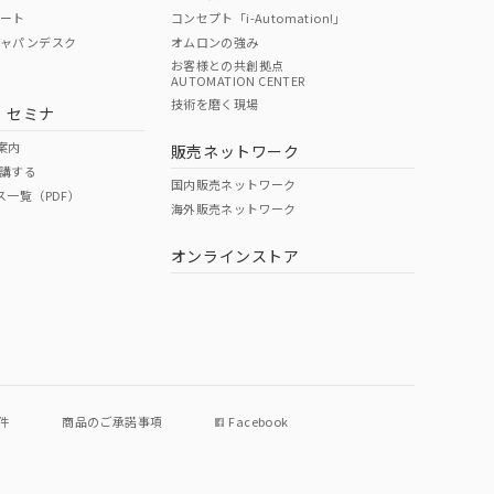
ポート
コンセプト「i-Automation!」
ジャパンデスク
オムロンの強み
お客様との共創拠点
AUTOMATION CENTER
技術を磨く現場
・セミナ
案内
販売ネットワーク
講する
国内販売ネットワーク
ス一覧（PDF）
海外販売ネットワーク
オンラインストア
件
商品のご承諾事項
Facebook