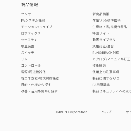
商品情報
センサ
新商品情報
FAシステム機器
在庫状況/標準価格
モーション/ドライブ
生産終了品/推奨代替品
ロボティクス
特設サイト
セーフティ
動画ライブラリ
検査装置
規格認証/適合
スイッチ
RoHS/REACH対応
リレー
カタログ/マニュアル訂正
コントロール
技術解説
電源/周辺機器他
使用上の注意事項
省エネ支援/環境対策機器
製品に関するFAQ
目的・仕様から探す
FA用語辞典
改善・活用事例から探す
製品セキュリティへの取
OMRON Corporation
ヘルプ
サ