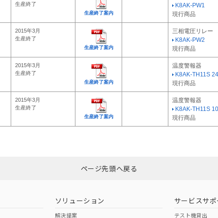
生産終了
K8AK-PW1
生産終了案内
現行商品
2015年3月
三相電圧リレー
生産終了
K8AK-PW2
生産終了案内
現行商品
2015年3月
温度警報器
生産終了
K8AK-TH11S 2
生産終了案内
現行商品
2015年3月
温度警報器
生産終了
K8AK-TH11S 1
生産終了案内
現行商品
ページ先頭へ戻る
ソリューション
サービスサポ
解決提案
テスト機貸出