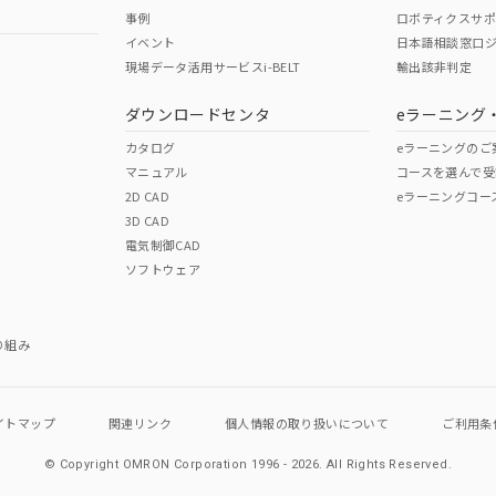
事例
ロボティクスサ
イベント
日本語相談窓口
現場データ活用サービスi-BELT
輸出該非判定
ダウンロードセンタ
eラーニング
カタログ
eラーニングのご
マニュアル
コースを選んで受
2D CAD
eラーニングコー
3D CAD
電気制御CAD
ソフトウェア
り組み
イトマップ
関連リンク
個人情報の
取り扱いについて
ご利用条
© Copyright OMRON Corporation 1996 - 2026.
All Rights Reserved.