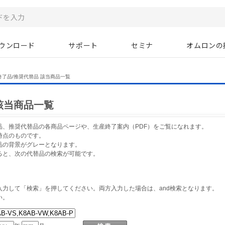
ウンロード
サポート
セミナ
オムロンの
終了品/推奨代替品 該当商品一覧
該当商品一覧
品、推奨代替品の各商品ページや、生産終了案内（PDF）をご覧になれます。
時点のものです。
品の背景がグレーとなります。
ると、次の代替品の検索が可能です。
力して「検索」を押してください。両方入力した場合は、and検索となります。
い。