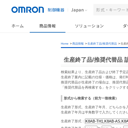
制御機器
Japan
ホーム
商品情報
ソリューション
ダ
Home
>
商品情報
>
生産終了品/推奨代替品
>
生産
生産終了品/推奨代替品 
検索結果より、生産終了品および終了予定
生産終了案内に記載の仕様・価格は、発行
推奨代替品が生産終了の場合は、推奨代替
「推奨代替品を再検索する」をクリックす
形式から検索する（前方一致検索）
生産終了形式、生産終了年月、どちらかを入
生産終了年月は半角数字で入力してくださ
生産終了形式：