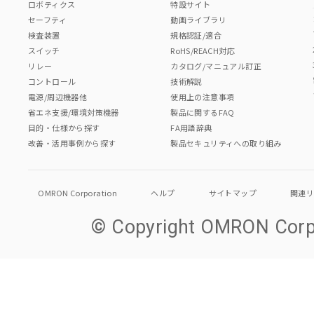
ロボティクス
特設サイト
セーフティ
動画ライブラリ
検査装置
規格認証/適合
スイッチ
RoHS/REACH対応
リレー
カタログ/マニュアル訂正
コントロール
技術解説
電源/周辺機器他
使用上の注意事項
省エネ支援/環境対策機器
製品に関するFAQ
目的・仕様から探す
FA用語辞典
改善・活用事例から探す
製品セキュリティへの取り組み
OMRON Corporation
ヘルプ
サイトマップ
関連
© Copyright OMRON Corpo