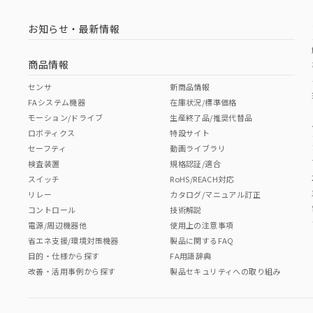
お知らせ・最新情報
商品情報
センサ
新商品情報
FAシステム機器
在庫状況/標準価格
モーション/ドライブ
生産終了品/推奨代替品
ロボティクス
特設サイト
セーフティ
動画ライブラリ
検査装置
規格認証/適合
スイッチ
RoHS/REACH対応
リレー
カタログ/マニュアル訂正
コントロール
技術解説
電源/周辺機器他
使用上の注意事項
省エネ支援/環境対策機器
製品に関するFAQ
目的・仕様から探す
FA用語辞典
改善・活用事例から探す
製品セキュリティへの取り組み