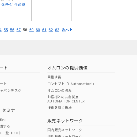
4-Sｼﾘｰｽﾞ 生産継
4
55
56
57
58
59
60
61
62
63
次へ
ート
オムロンの提供価値
目指す姿
ポート
コンセプト「i-Automation!」
ジャパンデスク
オムロンの強み
お客様との共創拠点
AUTOMATION CENTER
技術を磨く現場
・セミナ
案内
販売ネットワーク
講する
国内販売ネットワーク
ス一覧（PDF）
海外販売ネットワーク