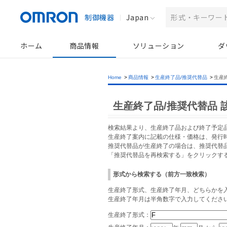
制御機器
Japan
ホーム
商品情報
ソリューション
ダ
Home
>
商品情報
>
生産終了品/推奨代替品
>
生産
生産終了品/推奨代替品 
検索結果より、生産終了品および終了予定
生産終了案内に記載の仕様・価格は、発行
推奨代替品が生産終了の場合は、推奨代替
「推奨代替品を再検索する」をクリックす
形式から検索する（前方一致検索）
生産終了形式、生産終了年月、どちらかを入
生産終了年月は半角数字で入力してくださ
生産終了形式：