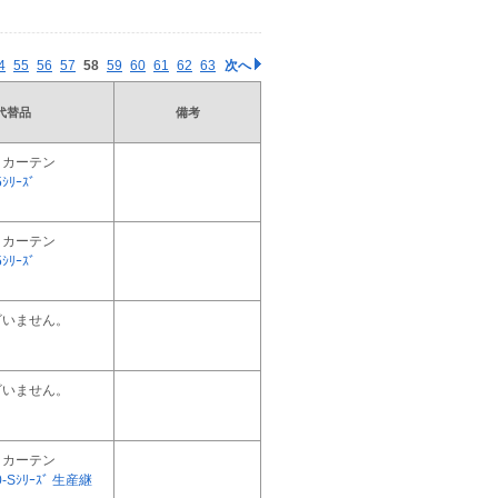
4
55
56
57
58
59
60
61
62
63
次へ
代替品
備考
トカーテン
ｼﾘｰｽﾞ
トカーテン
ｼﾘｰｽﾞ
ざいません。
ざいません。
トカーテン
0-Sｼﾘｰｽﾞ 生産継