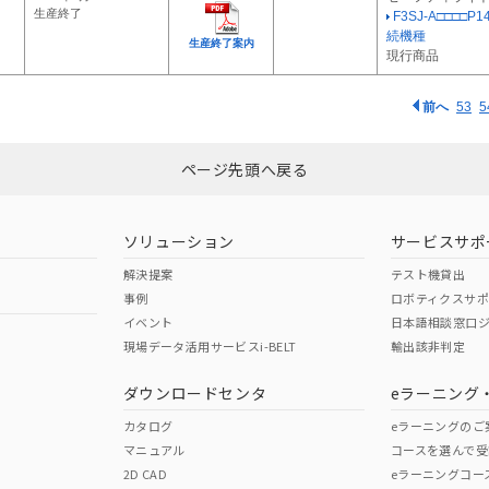
生産終了
F3SJ-A□□□□P1
続機種
生産終了案内
現行商品
前へ
53
5
ページ先頭へ戻る
ソリューション
サービスサポ
解決提案
テスト機貸出
事例
ロボティクスサ
イベント
日本語相談窓口
現場データ活用サービスi-BELT
輸出該非判定
ダウンロードセンタ
eラーニング
カタログ
eラーニングのご
マニュアル
コースを選んで受
2D CAD
eラーニングコー