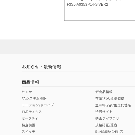
F3SJ-A0353P14-S VER2
お知らせ・最新情報
商品情報
センサ
新商品情報
FAシステム機器
在庫状況/標準価格
モーション/ドライブ
生産終了品/推奨代替品
ロボティクス
特設サイト
セーフティ
動画ライブラリ
検査装置
規格認証/適合
スイッチ
RoHS/REACH対応