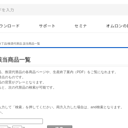
ウンロード
サポート
セミナ
オムロンの
終了品/推奨代替品 該当商品一覧
該当商品一覧
品、推奨代替品の各商品ページや、生産終了案内（PDF）をご覧になれます。
時点のものです。
品の背景がグレーとなります。
ると、次の代替品の検索が可能です。
力して「検索」を押してください。両方入力した場合は、and検索となります。
い。