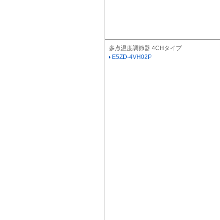
多点温度調節器 4CHタイプ
E5ZD-4VH02P