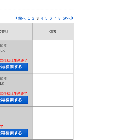
前へ
1
2
3
4
5
6
7
8
次へ
代替品
備考
節器
FLK
式仕様は生産終了
節器
LK
式仕様は生産終了
了