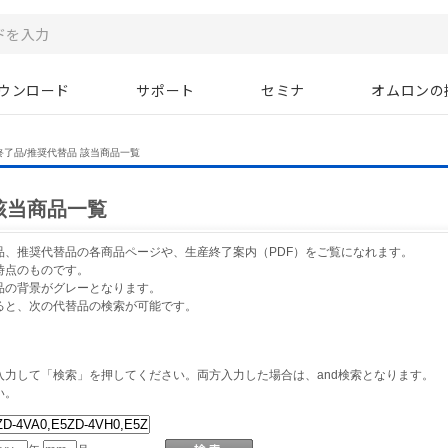
ウンロード
サポート
セミナ
オムロンの
終了品/推奨代替品 該当商品一覧
該当商品一覧
品、推奨代替品の各商品ページや、生産終了案内（PDF）をご覧になれます。
時点のものです。
品の背景がグレーとなります。
ると、次の代替品の検索が可能です。
力して「検索」を押してください。両方入力した場合は、and検索となります。
い。