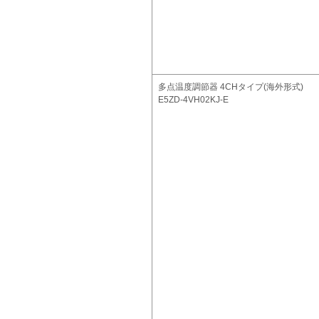
多点温度調節器 4CHタイプ(海外形式)
E5ZD-4VH02KJ-E