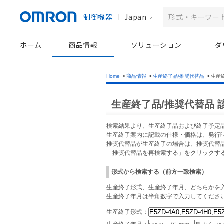
制御機器
Japan
ホーム
商品情報
ソリューション
ダ
Home
>
商品情報
>
生産終了品/推奨代替品
>
生産
生産終了品/推奨代替品 
検索結果より、生産終了品および終了予定
生産終了案内に記載の仕様・価格は、発行
推奨代替品が生産終了の場合は、推奨代替
「推奨代替品を再検索する」をクリックす
形式から検索する（前方一致検索）
生産終了形式、生産終了年月、どちらかを入
生産終了年月は半角数字で入力してくださ
生産終了形式：