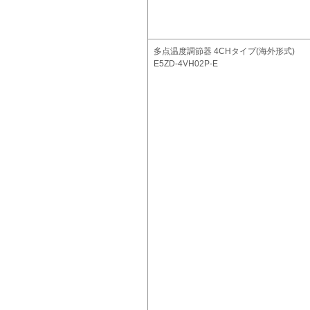
多点温度調節器 4CHタイプ(海外形式)
E5ZD-4VH02P-E