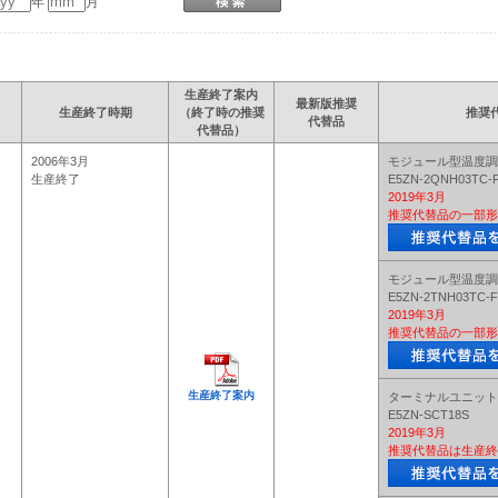
年
月
生産終了案内
最新版推奨
生産終了時期
（終了時の推奨
推奨
代替品
代替品）
2006年3月
モジュール型温度調
生産終了
E5ZN-2QNH03TC-
2019年3月
推奨代替品の一部形
モジュール型温度調
E5ZN-2TNH03TC-F
2019年3月
推奨代替品の一部形
生産終了案内
ターミナルユニット
E5ZN-SCT18S
2019年3月
推奨代替品は生産終