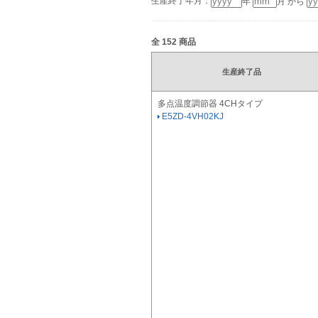
生産終了年月：
年
月 から
全
152
商品
生産終了品
多点温度調節器 4CHタイプ
E5ZD-4VH02KJ