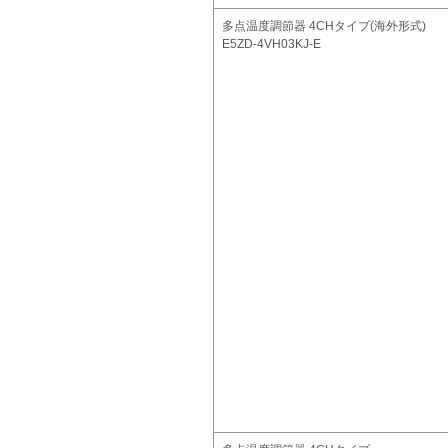
多点温度調節器 4CHタイプ(海外形式)
E5ZD-4VH03KJ-E