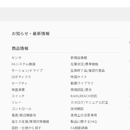
お知らせ・最新情報
商品情報
センサ
新商品情報
FAシステム機器
在庫状況/標準価格
モーション/ドライブ
生産終了品/推奨代替品
ロボティクス
特設サイト
セーフティ
動画ライブラリ
検査装置
規格認証/適合
スイッチ
RoHS/REACH対応
リレー
カタログ/マニュアル訂正
コントロール
技術解説
電源/周辺機器他
使用上の注意事項
省エネ支援/環境対策機器
製品に関するFAQ
目的・仕様から探す
FA用語辞典