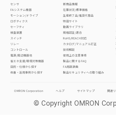
センサ
新商品情報
FAシステム機器
在庫状況/標準価格
モーション/ドライブ
生産終了品/推奨代替品
ロボティクス
特設サイト
セーフティ
動画ライブラリ
検査装置
規格認証/適合
スイッチ
RoHS/REACH対応
リレー
カタログ/マニュアル訂正
コントロール
技術解説
電源/周辺機器他
使用上の注意事項
省エネ支援/環境対策機器
製品に関するFAQ
目的・仕様から探す
FA用語辞典
改善・活用事例から探す
製品セキュリティへの取り組み
OMRON Corporation
ヘルプ
サイトマップ
関連
© Copyright OMRON Corpo