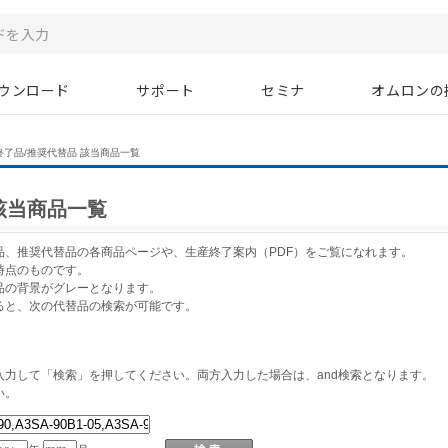
ウンロード
サポート
セミナ
オムロンの
終了品/推奨代替品 該当商品一覧
該当商品一覧
品、推奨代替品の各商品ページや、生産終了案内（PDF）をご覧になれます。
時点のものです。
品の背景がグレーとなります。
ると、次の代替品の検索が可能です。
力して「検索」を押してください。両方入力した場合は、and検索となります。
い。