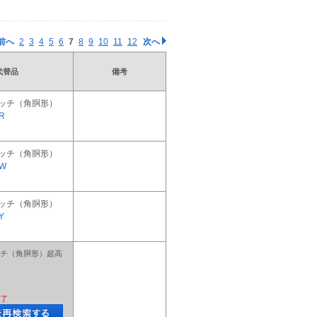
前へ
2
3
4
5
6
7
8
9
10
11
12
次へ
代替品
備考
ッチ（角胴形）
R
ッチ（角胴形）
EW
ッチ（角胴形）
Y
チ（角胴形）超高
了