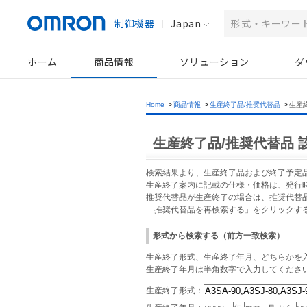
制御機器
Japan
ホーム
商品情報
ソリューション
ダ
Home
>
商品情報
>
生産終了品/推奨代替品
>
生産
生産終了品/推奨代替品 
検索結果より、生産終了品および終了予定
生産終了案内に記載の仕様・価格は、発行
推奨代替品が生産終了の場合は、推奨代替
「推奨代替品を再検索する」をクリックす
形式から検索する（前方一致検索）
生産終了形式、生産終了年月、どちらかを入
生産終了年月は半角数字で入力してくださ
生産終了形式：