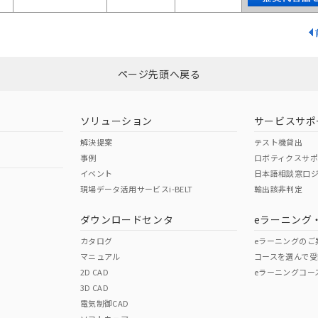
ページ先頭へ戻る
ソリューション
サービスサポ
解決提案
テスト機貸出
事例
ロボティクスサ
イベント
日本語相談窓口
現場データ活用サービスi-BELT
輸出該非判定
ダウンロードセンタ
eラーニング
カタログ
eラーニングのご
マニュアル
コースを選んで受
2D CAD
eラーニングコー
3D CAD
電気制御CAD