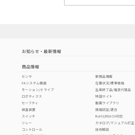
お知らせ・最新情報
商品情報
センサ
新商品情報
FAシステム機器
在庫状況/標準価格
モーション/ドライブ
生産終了品/推奨代替品
ロボティクス
特設サイト
セーフティ
動画ライブラリ
検査装置
規格認証/適合
スイッチ
RoHS/REACH対応
リレー
カタログ/マニュアル訂正
コントロール
技術解説