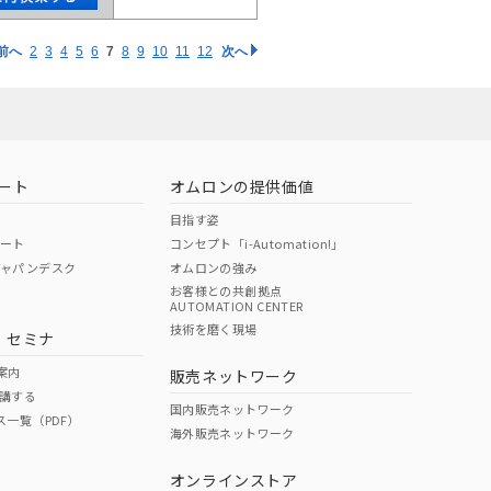
前へ
2
3
4
5
6
7
8
9
10
11
12
次へ
ート
オムロンの提供価値
目指す姿
ポート
コンセプト「i-Automation!」
ジャパンデスク
オムロンの強み
お客様との共創拠点
AUTOMATION CENTER
技術を磨く現場
・セミナ
案内
販売ネットワーク
講する
国内販売ネットワーク
ス一覧（PDF）
海外販売ネットワーク
オンラインストア