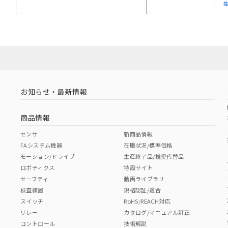
お知らせ・最新情報
商品情報
センサ
新商品情報
FAシステム機器
在庫状況/標準価格
モーション/ドライブ
生産終了品/推奨代替品
ロボティクス
特設サイト
セーフティ
動画ライブラリ
検査装置
規格認証/適合
スイッチ
RoHS/REACH対応
リレー
カタログ/マニュアル訂正
コントロール
技術解説