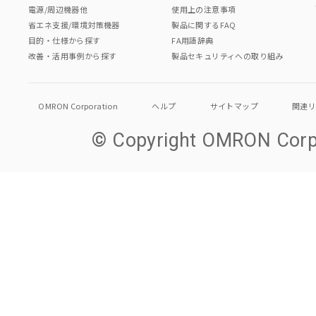
電源/周辺機器他
使用上の注意事項
省エネ支援/環境対策機器
製品に関するFAQ
目的・仕様から探す
FA用語辞典
改善・活用事例から探す
製品セキュリティへの取り組み
OMRON Corporation
ヘルプ
サイトマップ
関連
© Copyright OMRON Corpo