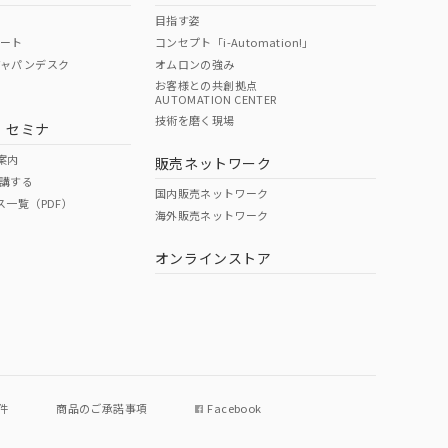
目指す姿
ポート
コンセプト「i-Automation!」
ジャパンデスク
オムロンの強み
お客様との共創拠点
AUTOMATION CENTER
技術を磨く現場
・セミナ
案内
販売ネットワーク
講する
国内販売ネットワーク
ス一覧（PDF）
海外販売ネットワーク
オンラインストア
件
商品のご承諾事項
Facebook