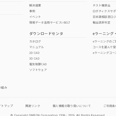
解決提案
テスト機貸出
事例
ロボティクスサ
イベント
日本語相談窓口
現場データ活用サービスi-BELT
輸出該非判定
ダウンロードセンタ
eラーニング
カタログ
eラーニングのご
マニュアル
コースを選んで受
2D CAD
eラーニングコー
3D CAD
電気制御CAD
ソフトウェア
り組み
イトマップ
関連リンク
個人情報の
取り扱いについて
ご利用条
© Copyright OMRON Corporation 1996 - 2026.
All Rights Reserved.