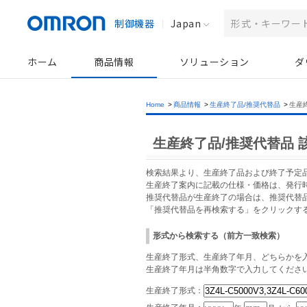
制御機器
Japan
ホーム
商品情報
ソリューション
ダ
Home
>
商品情報
>
生産終了品/推奨代替品
>
生産
生産終了品/推奨代替品 
検索結果より、生産終了品および終了予定
生産終了案内に記載の仕様・価格は、発行
推奨代替品が生産終了の場合は、推奨代替
「推奨代替品を再検索する」をクリックす
形式から検索する（前方一致検索）
生産終了形式、生産終了年月、どちらかを入
生産終了年月は半角数字で入力してくださ
生産終了形式：