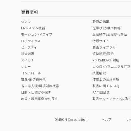
商品情報
センサ
新商品情報
FAシステム機器
在庫状況/標準価格
モーション/ドライブ
生産終了品/推奨代替品
ロボティクス
特設サイト
セーフティ
動画ライブラリ
検査装置
規格認証/適合
スイッチ
RoHS/REACH対応
リレー
カタログ/マニュアル訂正
コントロール
技術解説
電源/周辺機器他
使用上の注意事項
省エネ支援/環境対策機器
製品に関するFAQ
目的・仕様から探す
FA用語辞典
改善・活用事例から探す
製品セキュリティへの取
OMRON Corporation
ヘルプ
サ