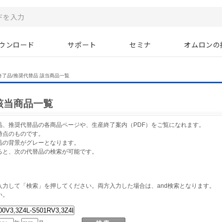
ウンロード
サポート
セミナ
オムロンの
終了品/推奨代替品 該当商品一覧
該当商品一覧
品、推奨代替品の各商品ページや、生産終了案内（PDF）をご覧になれます。
時点のものです。
品の背景がグレーとなります。
ると、次の代替品の検索が可能です。
力して「検索」を押してください。両方入力した場合は、and検索となります。
い。