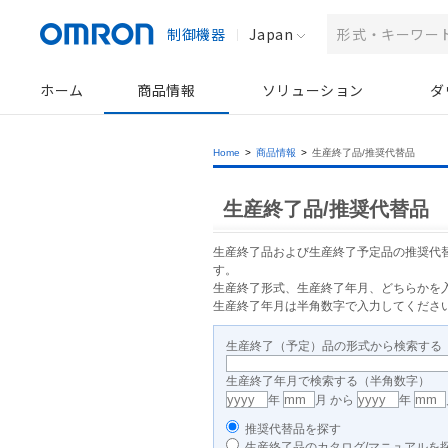
制御機器
Japan
ホーム
商品情報
ソリューション
ダ
Home
>
商品情報
>
生産終了品/推奨代替品
生産終了品/推奨代替品
生産終了品および生産終了予定品の推奨代
す。
生産終了形式、生産終了年月、どちらかを入
生産終了年月は半角数字で入力してくださ
生産終了（予定）品の形式から検索する
生産終了年月で検索する（半角数字）
年
月 から
年
推奨代替品を探す
生産終了品のカタログ/マニュアルを