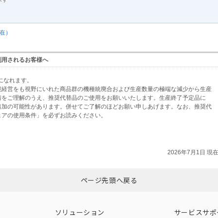
現在）
利用されるお客様へ
になれます。
境経営をも視野にいれた商品群の機種統廃合および生産数量の極端な減少から生産
情をご理解のうえ、推奨代替品のご使用をお願いいたします。生産終了予定品に
追加の可能性があります。併せてご了解のほどお願い申しあげます。なお、推奨代
ェアの使用条件」を必ずお読みください。
2026年7月1日 現
ページ先頭へ戻る
ソリューション
サービスサポ