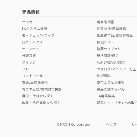
商品情報
センサ
新商品情報
FAシステム機器
在庫状況/標準価格
モーション/ドライブ
生産終了品/推奨代替品
ロボティクス
特設サイト
セーフティ
動画ライブラリ
検査装置
規格認証/適合
スイッチ
RoHS/REACH対応
リレー
カタログ/マニュアル訂正
コントロール
技術解説
電源/周辺機器他
使用上の注意事項
省エネ支援/環境対策機器
製品に関するFAQ
目的・仕様から探す
FA用語辞典
改善・活用事例から探す
製品セキュリティへの取
OMRON Corporation
ヘルプ
サ