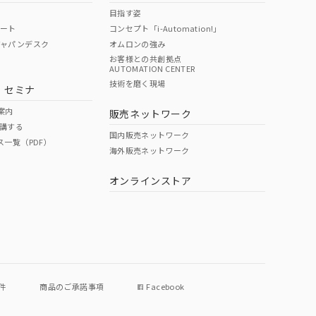
目指す姿
ポート
コンセプト「i-Automation!」
ジャパンデスク
オムロンの強み
お客様との共創拠点
AUTOMATION CENTER
技術を磨く現場
・セミナ
案内
販売ネットワーク
講する
国内販売ネットワーク
ス一覧（PDF）
海外販売ネットワーク
オンラインストア
件
商品のご承諾事項
Facebook