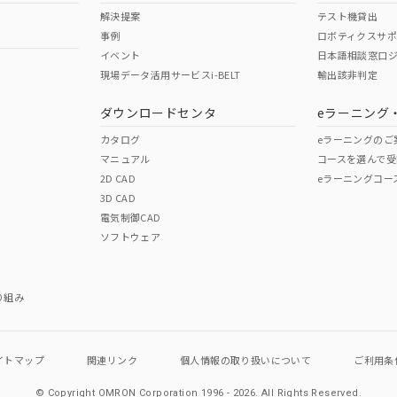
解決提案
テスト機貸出
事例
ロボティクスサ
イベント
日本語相談窓口
現場データ活用サービスi-BELT
輸出該非判定
ダウンロードセンタ
eラーニング
カタログ
eラーニングのご
マニュアル
コースを選んで受
2D CAD
eラーニングコー
3D CAD
電気制御CAD
ソフトウェア
り組み
イトマップ
関連リンク
個人情報の
取り扱いについて
ご利用条
© Copyright OMRON Corporation 1996 - 2026.
All Rights Reserved.