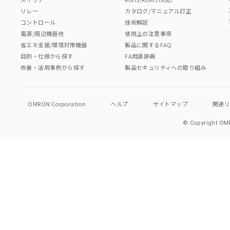
リレー
カタログ/マニュアル訂正
コントロール
技術解説
電源/周辺機器他
使用上の注意事項
省エネ支援/環境対策機器
製品に関するFAQ
目的・仕様から探す
FA用語辞典
改善・活用事例から探す
製品セキュリティへの取り組み
OMRON Corporation
ヘルプ
サイトマップ
関連
© Copyright OMR