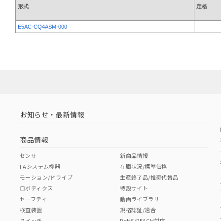
形式
定格
E5AC-CQ4ASM-000
お知らせ・最新情報
商品情報
センサ
新商品情報
FAシステム機器
在庫状況/標準価格
モーション/ドライブ
生産終了品/推奨代替品
ロボティクス
特設サイト
セーフティ
動画ライブラリ
検査装置
規格認証/適合
スイッチ
RoHS/REACH対応