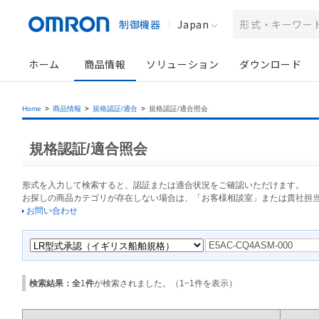
制御機器
Japan
ホーム
商品情報
ソリューション
ダウンロード
Home
>
商品情報
>
規格認証/適合
>
規格認証/適合照会
規格認証/適合照会
形式を入力して検索すると、認証または適合状況をご確認いただけます。
お探しの商品カテゴリが存在しない場合は、「お客様相談室」または貴社担
お問い合わせ
検索結果：全
1
件
が検索されました。（
1
−
1
件を表示）