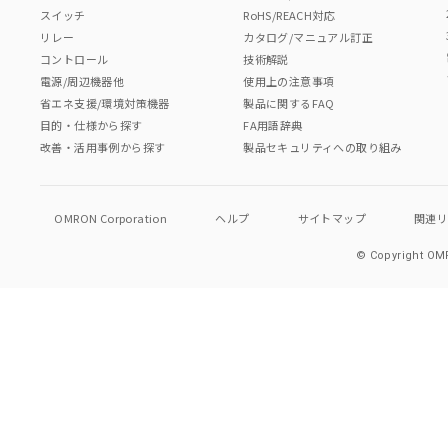
スイッチ
RoHS/REACH対応
リレー
カタログ/マニュアル訂正
コントロール
技術解説
電源/周辺機器他
使用上の注意事項
省エネ支援/環境対策機器
製品に関するFAQ
目的・仕様から探す
FA用語辞典
改善・活用事例から探す
製品セキュリティへの取り組み
OMRON Corporation
ヘルプ
サイトマップ
関連
© Copyright OMR