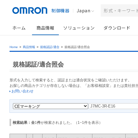
制御機器
Japan
ホーム
商品情報
ソリューション
ダウンロード
Home
>
商品情報
>
規格認証/適合
>
規格認証/適合照会
規格認証/適合照会
形式を入力して検索すると、認証または適合状況をご確認いただけます。
お探しの商品カテゴリが存在しない場合は、「お客様相談室」または貴社担
お問い合わせ
検索結果：全
1
件
が検索されました。（
1
−
1
件を表示）