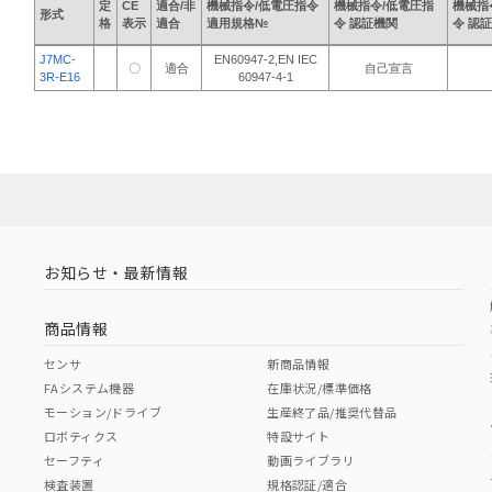
定
CE
適合/非
機械指令/低電圧指令
機械指令/低電圧指
機械指
形式
格
表示
適合
適用規格№
令 認証機関
令 認
J7MC-
EN60947-2,EN IEC
〇
適合
自己宣言
3R-E16
60947-4-1
お知らせ・最新情報
商品情報
センサ
新商品情報
FAシステム機器
在庫状況/標準価格
モーション/ドライブ
生産終了品/推奨代替品
ロボティクス
特設サイト
セーフティ
動画ライブラリ
検査装置
規格認証/適合