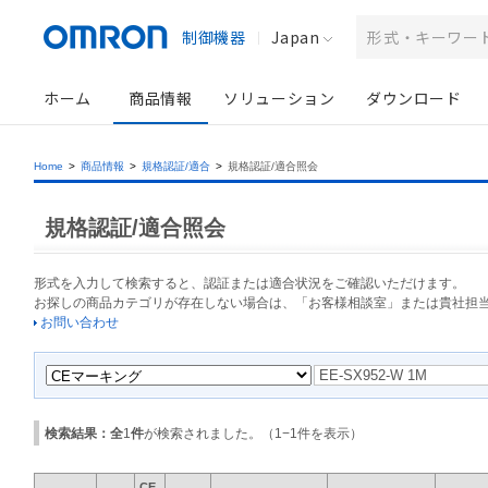
制御機器
Japan
ホーム
商品情報
ソリューション
ダウンロード
Home
>
商品情報
>
規格認証/適合
>
規格認証/適合照会
規格認証/適合照会
形式を入力して検索すると、認証または適合状況をご確認いただけます。
お探しの商品カテゴリが存在しない場合は、「お客様相談室」または貴社担
お問い合わせ
検索結果：全
1
件
が検索されました。（
1
−
1
件を表示）
CE