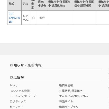
適合/
機械指令/低電圧指
機械指令/低電圧
機械指令
形式
定格
表
非適合
令 適用規格№
指令 認証機関
令 認証
示
EE-
5-24
SX952-W
〇
適合
VDC
1M
お知らせ・最新情報
商品情報
センサ
新商品情報
FAシステム機器
在庫状況/標準価格
モーション/ドライブ
生産終了品/推奨代替品
ロボティクス
特設サイト
セーフティ
動画ライブラリ