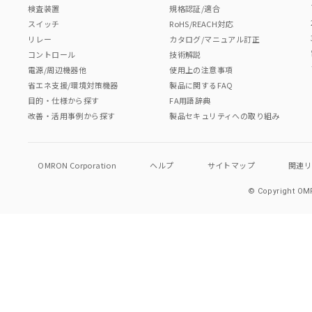
検査装置
規格認証/適合
スイッチ
RoHS/REACH対応
リレー
カタログ/マニュアル訂正
コントロール
技術解説
電源/周辺機器他
使用上の注意事項
省エネ支援/環境対策機器
製品に関するFAQ
目的・仕様から探す
FA用語辞典
改善・活用事例から探す
製品セキュリティへの取り組み
OMRON Corporation
ヘルプ
サイトマップ
関連
© Copyright OMR