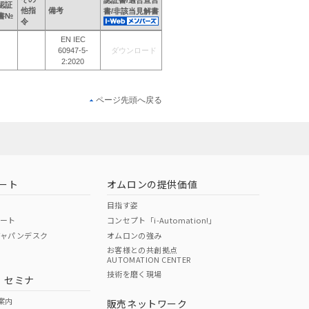
認証書/適合宣言
認証
他指
備考
書/非該当見解書
書№
令
EN IEC
60947-5-
ダウンロード
2:2020
ページ先頭へ戻る
ート
オムロンの提供価値
目指す姿
ポート
コンセプト「i-Automation!」
ジャパンデスク
オムロンの強み
お客様との共創拠点
AUTOMATION CENTER
技術を磨く現場
・セミナ
案内
販売ネットワーク