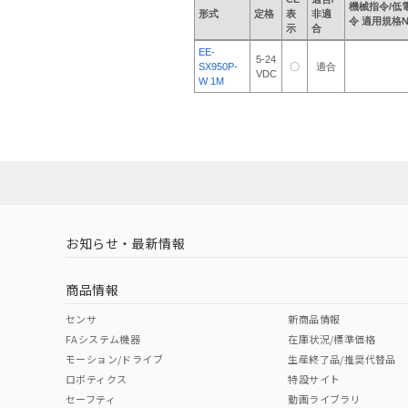
機械指令/低
形式
定格
表
非適
令 適用規格
示
合
EE-
5-24
SX950P-
〇
適合
VDC
W 1M
お知らせ・最新情報
商品情報
センサ
新商品情報
FAシステム機器
在庫状況/標準価格
モーション/ドライブ
生産終了品/推奨代替品
ロボティクス
特設サイト
セーフティ
動画ライブラリ