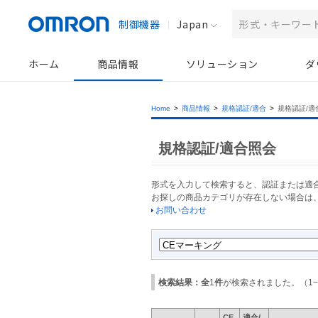
制御機器
Japan
ホーム
商品情報
ソリューション
ダ
Home
>
商品情報
>
規格認証/適合
>
規格認証/適
規格認証/適合照会
形式を入力して検索すると、認証または適
お探しの商品カテゴリが存在しない場合は
お問い合わせ
検索結果：全
1
件
が検索されました。（
1
−
CE
適合/