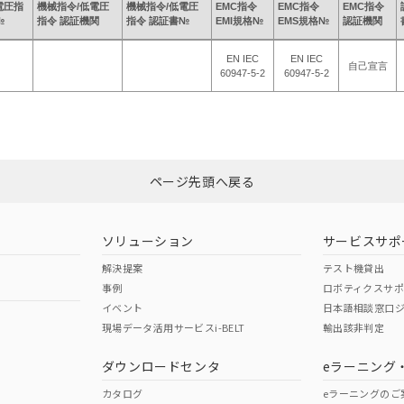
電圧指
機械指令/低電圧
機械指令/低電圧
EMC指令
EMC指令
EMC指令
№
指令 認証機関
指令 認証書№
EMI規格№
EMS規格№
認証機関
EN IEC
EN IEC
自己宣言
60947-5-2
60947-5-2
ページ先頭へ戻る
ソリューション
サービスサポ
解決提案
テスト機貸出
事例
ロボティクスサ
イベント
日本語相談窓口
現場データ活用サービスi-BELT
輸出該非判定
ダウンロードセンタ
eラーニング
カタログ
eラーニングのご