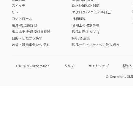
スイッチ
RoHS/REACH対応
リレー
カタログ/マニュアル訂正
コントロール
技術解説
電源/周辺機器他
使用上の注意事項
省エネ支援/環境対策機器
製品に関するFAQ
目的・仕様から探す
FA用語辞典
改善・活用事例から探す
製品セキュリティへの取り組み
OMRON Corporation
ヘルプ
サイトマップ
関連
© Copyright OMR