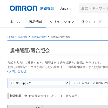
制御機器
Japan
ホーム
商品情報
ソリューション
ダウンロード
Home
>
商品情報
>
規格認証/適合
>
規格認証/適合照会
規格認証/適合照会
形式を入力して検索すると、認証または適合状況をご確認いただけます。
お探しの商品カテゴリが存在しない場合は、「お客様相談室」または貴社担
お問い合わせ
検索結果：全
1
件
が検索されました。（
1
−
1
件を表示）
CE