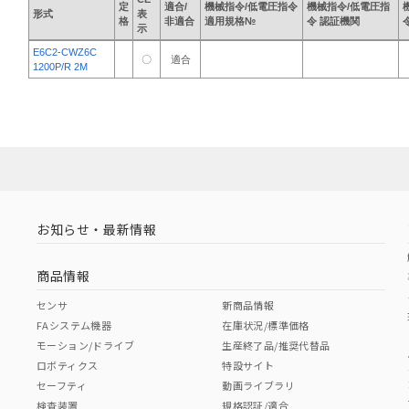
定
適合/
機械指令/低電圧指令
機械指令/低電圧指
形式
表
格
非適合
適用規格№
令 認証機関
示
E6C2-CWZ6C
〇
適合
1200P/R 2M
お知らせ・最新情報
商品情報
センサ
新商品情報
FAシステム機器
在庫状況/標準価格
モーション/ドライブ
生産終了品/推奨代替品
ロボティクス
特設サイト
セーフティ
動画ライブラリ
検査装置
規格認証/適合