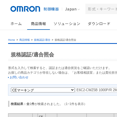
制御機器
Japan
ホーム
商品情報
ソリューション
ダウンロード
Home
>
商品情報
>
規格認証/適合
>
規格認証/適合照会
規格認証/適合照会
形式を入力して検索すると、認証または適合状況をご確認いただけます。
お探しの商品カテゴリが存在しない場合は、「お客様相談室」または貴社担
お問い合わせ
検索結果：全
1
件
が検索されました。（
1
−
1
件を表示）
CE