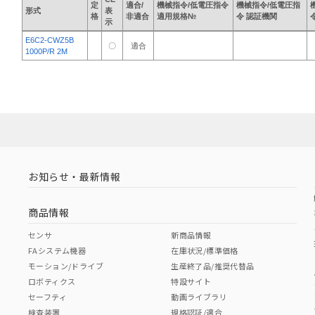
定
適合/
機械指令/低電圧指令
機械指令/低電圧指
形式
表
格
非適合
適用規格№
令 認証機関
示
E6C2-CWZ5B
〇
適合
1000P/R 2M
お知らせ・最新情報
商品情報
センサ
新商品情報
FAシステム機器
在庫状況/標準価格
モーション/ドライブ
生産終了品/推奨代替品
ロボティクス
特設サイト
セーフティ
動画ライブラリ
検査装置
規格認証/適合