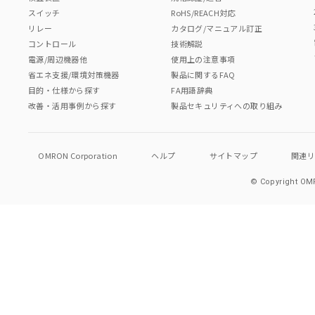
スイッチ
RoHS/REACH対応
リレー
カタログ/マニュアル訂正
コントロール
技術解説
電源/周辺機器他
使用上の注意事項
省エネ支援/環境対策機器
製品に関するFAQ
目的・仕様から探す
FA用語辞典
改善・活用事例から探す
製品セキュリティへの取り組み
OMRON Corporation
ヘルプ
サイトマップ
関連
© Copyright OMR