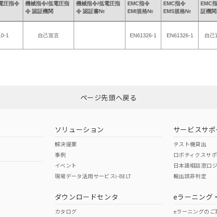
電圧指令
機械指令/低電圧指
機械指令/低電圧指
EMC指令
EMC指令
EMC
令 認証機関
令 認証書№
EMI規格№
EMS規格№
証機関
0-1
自己宣言
EN61326-1
EN61326-1
自己
ページ先頭へ戻る
ソリューション
サービスサポ
解決提案
テスト機貸出
事例
ロボティクスサ
イベント
日本語相談窓口
現場データ活用サービスi-BELT
輸出該非判定
ダウンロードセンタ
eラーニング
カタログ
eラーニングのご