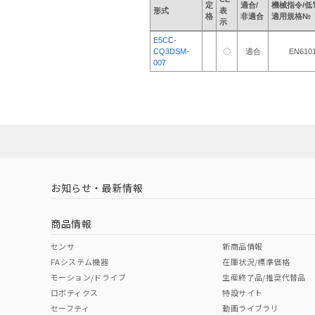
定
適合/
機械指令/低
形式
表
格
非適合
適用規格№
示
E5CC-
CQ3DSM-
〇
適合
EN6101
007
お知らせ・最新情報
商品情報
センサ
新商品情報
FAシステム機器
在庫状況/標準価格
モーション/ドライブ
生産終了品/推奨代替品
ロボティクス
特設サイト
セーフティ
動画ライブラリ