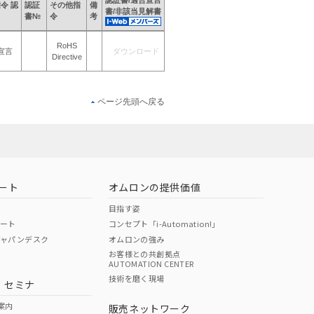
認証書/適合宣言
指令 認
認証
その他指
備
書/非該当見解書
書№
令
考
RoHS
宣言
ダウンロード
Directive
ページ先頭へ戻る
ート
オムロンの提供価値
目指す姿
ポート
コンセプト「i-Automation!」
ジャパンデスク
オムロンの強み
お客様との共創拠点
AUTOMATION CENTER
技術を磨く現場
・セミナ
案内
販売ネットワーク