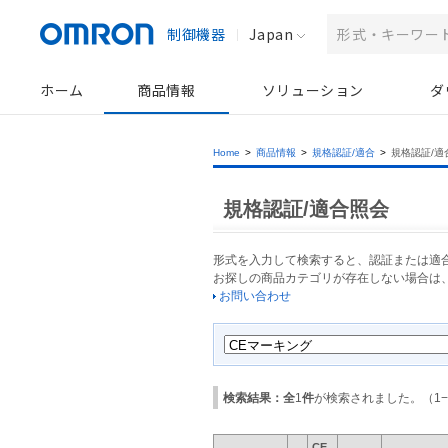
制御機器
Japan
ホーム
商品情報
ソリューション
ダ
Home
>
商品情報
>
規格認証/適合
>
規格認証/適
規格認証/適合照会
形式を入力して検索すると、認証または適
お探しの商品カテゴリが存在しない場合は
お問い合わせ
検索結果：全
1
件
が検索されました。（
1
−
CE