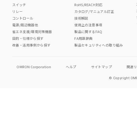
スイッチ
RoHS/REACH対応
リレー
カタログ/マニュアル訂正
コントロール
技術解説
電源/周辺機器他
使用上の注意事項
省エネ支援/環境対策機器
製品に関するFAQ
目的・仕様から探す
FA用語辞典
改善・活用事例から探す
製品セキュリティへの取り組み
OMRON Corporation
ヘルプ
サイトマップ
関連
© Copyright OMR