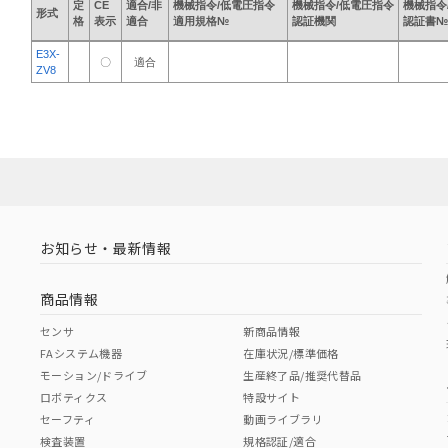
定
CE
適合/非
機械指令/低電圧指令
機械指令/低電圧指令
機械指令
形式
格
表示
適合
適用規格№
認証機関
認証書№
E3X-
〇
適合
ZV8
お知らせ・最新情報
商品情報
センサ
新商品情報
FAシステム機器
在庫状況/標準価格
モーション/ドライブ
生産終了品/推奨代替品
ロボティクス
特設サイト
セーフティ
動画ライブラリ
検査装置
規格認証/適合