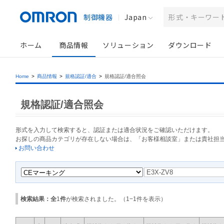
制御機器
Japan
ホーム
商品情報
ソリューション
ダウンロード
Home
>
商品情報
>
規格認証/適合
>
規格認証/適合照会
規格認証/適合照会
形式を入力して検索すると、認証または適合状況をご確認いただけます。
お探しの商品カテゴリが存在しない場合は、「お客様相談室」または貴社担
お問い合わせ
検索結果：全
1
件
が検索されました。（
1
−
1
件を表示）