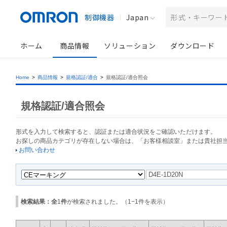
制御機器
Japan
ホーム
商品情報
ソリューション
ダウンロード
Home
>
商品情報
>
規格認証/適合
>
規格認証/適合照会
規格認証/適合照会
形式を入力して検索すると、認証または適合状況をご確認いただけます。
お探しの商品カテゴリが存在しない場合は、「お客様相談室」または貴社担
お問い合わせ
検索結果：全
1
件
が検索されました。（
1
−
1
件を表示）