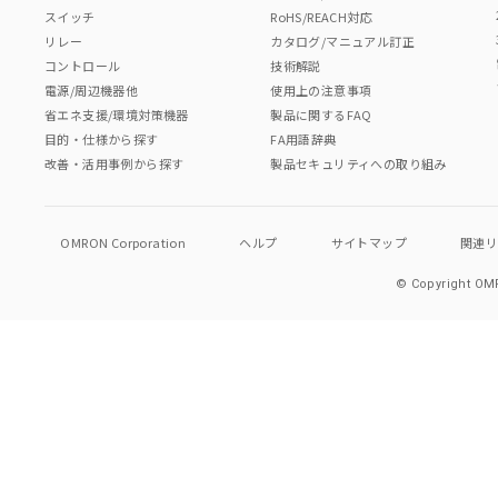
スイッチ
RoHS/REACH対応
リレー
カタログ/マニュアル訂正
コントロール
技術解説
電源/周辺機器他
使用上の注意事項
省エネ支援/環境対策機器
製品に関するFAQ
目的・仕様から探す
FA用語辞典
改善・活用事例から探す
製品セキュリティへの取り組み
OMRON Corporation
ヘルプ
サイトマップ
関連
© Copyright OMR