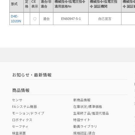
定
CE
適合/非
機械指令/低電圧指令
機械指令/低電圧指
機械指令
形式
格
表示
適合
適用規格№
令 認証機関
令 認証
D4E-
〇
適合
EN60947-5-1
自己宣言
1D20N
お知らせ・最新情報
商品情報
センサ
新商品情報
FAシステム機器
在庫状況/標準価格
モーション/ドライブ
生産終了品/推奨代替品
ロボティクス
特設サイト
セーフティ
動画ライブラリ
検査装置
規格認証/適合