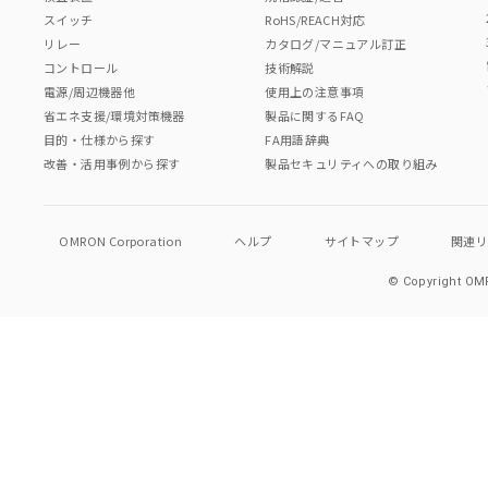
スイッチ
RoHS/REACH対応
リレー
カタログ/マニュアル訂正
コントロール
技術解説
電源/周辺機器他
使用上の注意事項
省エネ支援/環境対策機器
製品に関するFAQ
目的・仕様から探す
FA用語辞典
改善・活用事例から探す
製品セキュリティへの取り組み
OMRON Corporation
ヘルプ
サイトマップ
関連
© Copyright OMR