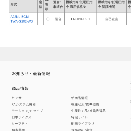
定
適合/
機械指令/低電圧指
機械指令/低電圧指
機
形式
表
格
非適合
令 適用規格№
令 認証機関
令
示
A22NL-BGM-
〇
適合
EN60947-5-1
自己宣言
TWA-G202-WB
お知らせ・最新情報
商品情報
センサ
新商品情報
FAシステム機器
在庫状況/標準価格
モーション/ドライブ
生産終了品/推奨代替品
ロボティクス
特設サイト
セーフティ
動画ライブラリ
検査装置
規格認証/適合