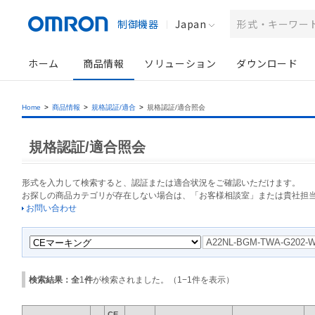
制御機器
Japan
ホーム
商品情報
ソリューション
ダウンロード
Home
>
商品情報
>
規格認証/適合
>
規格認証/適合照会
規格認証/適合照会
形式を入力して検索すると、認証または適合状況をご確認いただけます。
お探しの商品カテゴリが存在しない場合は、「お客様相談室」または貴社担
お問い合わせ
検索結果：全
1
件
が検索されました。（
1
−
1
件を表示）
CE