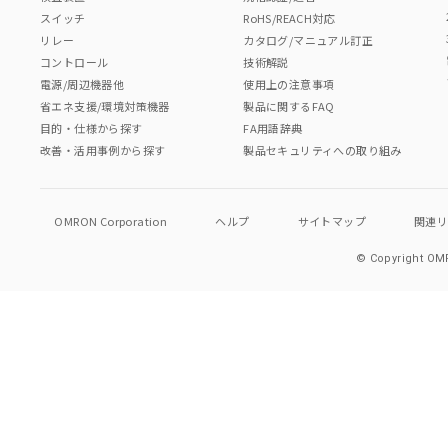
スイッチ
RoHS/REACH対応
リレー
カタログ/マニュアル訂正
コントロール
技術解説
電源/周辺機器他
使用上の注意事項
省エネ支援/環境対策機器
製品に関するFAQ
目的・仕様から探す
FA用語辞典
改善・活用事例から探す
製品セキュリティへの取り組み
OMRON Corporation
ヘルプ
サイトマップ
関連
© Copyright OMR