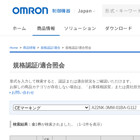
制御機器
Japan
ホーム
商品情報
ソリューション
ダウンロード
Home
>
商品情報
>
規格認証/適合
>
規格認証/適合照会
規格認証/適合照会
形式を入力して検索すると、認証または適合状況をご確認いただけます。
お探しの商品カテゴリが存在しない場合は、「お客様相談室」または貴社担
お問い合わせ
検索結果：全
1
件
が検索されました。（
1
−
1
件を表示）
CE