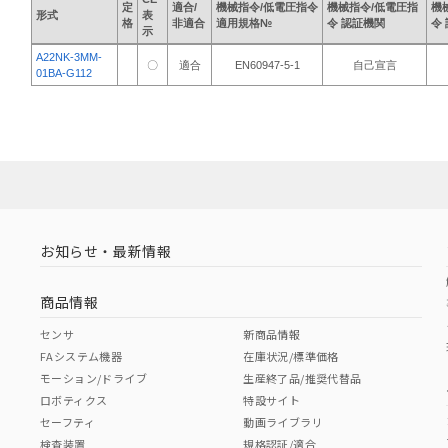
定
適合/
機械指令/低電圧指令
機械指令/低電圧指
機
形式
表
格
非適合
適用規格№
令 認証機関
令
示
A22NK-3MM-
〇
適合
EN60947-5-1
自己宣言
01BA-G112
お知らせ・最新情報
商品情報
センサ
新商品情報
FAシステム機器
在庫状況/標準価格
モーション/ドライブ
生産終了品/推奨代替品
ロボティクス
特設サイト
セーフティ
動画ライブラリ
検査装置
規格認証/適合