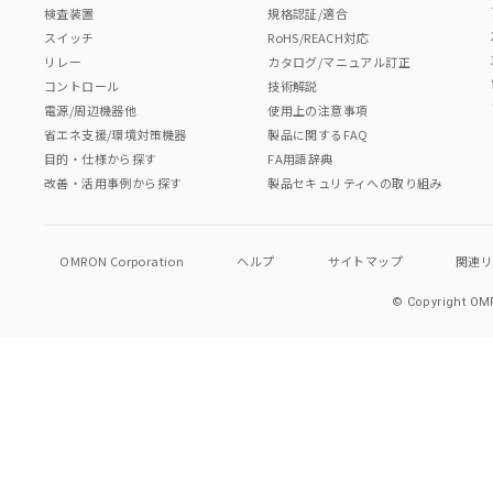
検査装置
規格認証/適合
スイッチ
RoHS/REACH対応
リレー
カタログ/マニュアル訂正
コントロール
技術解説
電源/周辺機器他
使用上の注意事項
省エネ支援/環境対策機器
製品に関するFAQ
目的・仕様から探す
FA用語辞典
改善・活用事例から探す
製品セキュリティへの取り組み
OMRON Corporation
ヘルプ
サイトマップ
関連
© Copyright OMR