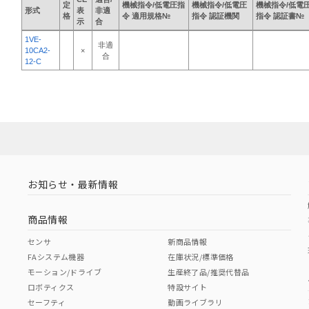
定
機械指令/低電圧指
機械指令/低電圧
機械指令/低電
形式
表
非適
格
令 適用規格№
指令 認証機関
指令 認証書№
示
合
1VE-
非適
10CA2-
×
合
12-C
お知らせ・最新情報
商品情報
センサ
新商品情報
FAシステム機器
在庫状況/標準価格
モーション/ドライブ
生産終了品/推奨代替品
ロボティクス
特設サイト
セーフティ
動画ライブラリ