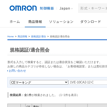
制御機器
Japan
ホーム
商品情報
ソリューション
ダウンロード
Home
>
商品情報
>
規格認証/適合
>
規格認証/適合照会
規格認証/適合照会
形式を入力して検索すると、認証または適合状況をご確認いただけます。
お探しの商品カテゴリが存在しない場合は、「お客様相談室」または貴社担
お問い合わせ
検索結果：全
1
件
が検索されました。（
1
−
1
件を表示）
CE
適合/