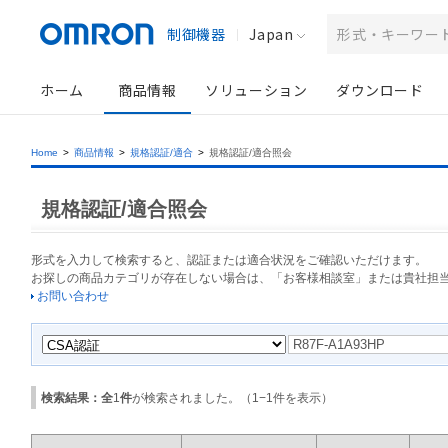
制御機器
Japan
ホーム
商品情報
ソリューション
ダウンロード
Home
>
商品情報
>
規格認証/適合
>
規格認証/適合照会
規格認証/適合照会
形式を入力して検索すると、認証または適合状況をご確認いただけます。
お探しの商品カテゴリが存在しない場合は、「お客様相談室」または貴社担
お問い合わせ
検索結果：全
1
件
が検索されました。（
1
−
1
件を表示）