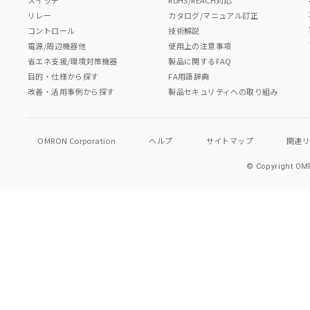
リレー
カタログ/マニュアル訂正
コントロール
技術解説
電源/周辺機器他
使用上の注意事項
省エネ支援/環境対策機器
製品に関するFAQ
目的・仕様から探す
FA用語辞典
改善・活用事例から探す
製品セキュリティへの取り組み
OMRON Corporation
ヘルプ
サイトマップ
関連
© Copyright OMR