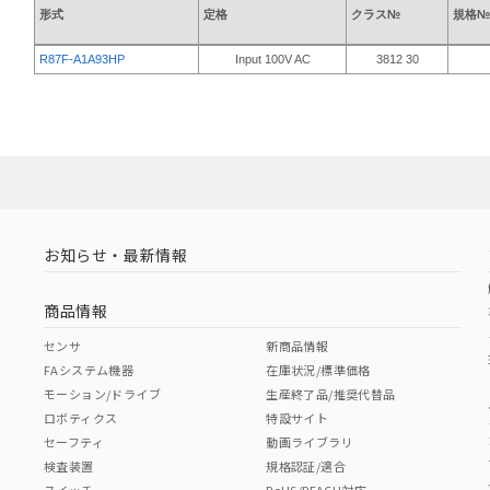
形式
定格
クラス№
規格№
R87F-A1A93HP
Input 100V AC
3812 30
お知らせ・最新情報
商品情報
センサ
新商品情報
FAシステム機器
在庫状況/標準価格
モーション/ドライブ
生産終了品/推奨代替品
ロボティクス
特設サイト
セーフティ
動画ライブラリ
検査装置
規格認証/適合
スイッチ
RoHS/REACH対応