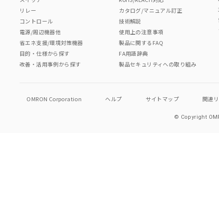
リレー
カタログ/マニュアル訂正
コントロール
技術解説
電源/周辺機器他
使用上の注意事項
省エネ支援/環境対策機器
製品に関するFAQ
目的・仕様から探す
FA用語辞典
改善・活用事例から探す
製品セキュリティへの取り組み
OMRON Corporation
ヘルプ
サイトマップ
関連
© Copyright OMR