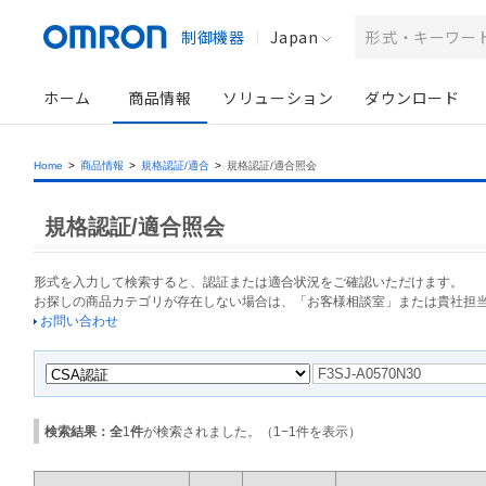
制御機器
Japan
ホーム
商品情報
ソリューション
ダウンロード
Home
>
商品情報
>
規格認証/適合
>
規格認証/適合照会
規格認証/適合照会
形式を入力して検索すると、認証または適合状況をご確認いただけます。
お探しの商品カテゴリが存在しない場合は、「お客様相談室」または貴社担
お問い合わせ
検索結果：全
1
件
が検索されました。（
1
−
1
件を表示）