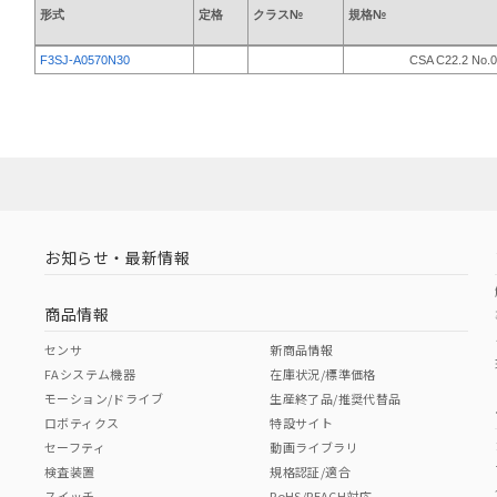
形式
定格
クラス№
規格№
F3SJ-A0570N30
CSA C22.2 No.0
お知らせ・最新情報
商品情報
センサ
新商品情報
FAシステム機器
在庫状況/標準価格
モーション/ドライブ
生産終了品/推奨代替品
ロボティクス
特設サイト
セーフティ
動画ライブラリ
検査装置
規格認証/適合
スイッチ
RoHS/REACH対応