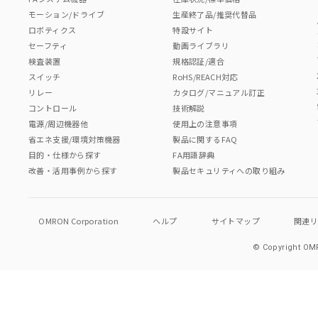
モーション/ドライブ
生産終了品/推奨代替品
ロボティクス
特設サイト
セーフティ
動画ライブラリ
検査装置
規格認証/適合
スイッチ
RoHS/REACH対応
リレー
カタログ/マニュアル訂正
コントロール
技術解説
電源/周辺機器他
使用上の注意事項
省エネ支援/環境対策機器
製品に関するFAQ
目的・仕様から探す
FA用語辞典
改善・活用事例から探す
製品セキュリティへの取り組み
OMRON Corporation
ヘルプ
サイトマップ
関連
© Copyright OMR