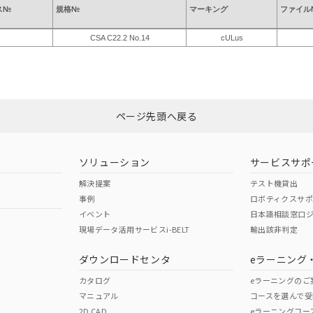
ス№
規格№
マーキング
ファイル
CSA C22.2 No.14
cULus
ページ先頭へ戻る
ソリューション
サービスサポ
解決提案
テスト機貸出
事例
ロボティクスサ
イベント
日本語相談窓口
現場データ活用サービスi-BELT
輸出該非判定
ダウンロードセンタ
eラーニング
カタログ
eラーニングのご
マニュアル
コースを選んで受
2D CAD
eラーニングコー