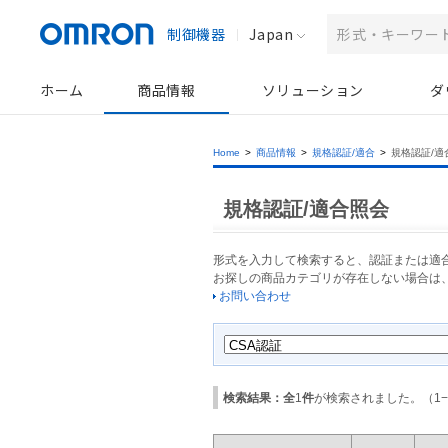
制御機器
Japan
ホーム
商品情報
ソリューション
ダ
Home
>
商品情報
>
規格認証/適合
>
規格認証/適
規格認証/適合照会
形式を入力して検索すると、認証または適
お探しの商品カテゴリが存在しない場合は
お問い合わせ
検索結果：全
1
件
が検索されました。（
1
−