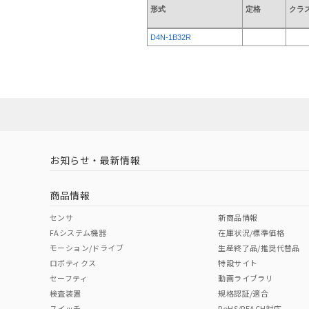
形式
定格
クラ
D4N-1B32R
お知らせ・最新情報
商品情報
センサ
新商品情報
FAシステム機器
在庫状況/標準価格
モーション/ドライブ
生産終了品/推奨代替品
ロボティクス
特設サイト
セーフティ
動画ライブラリ
検査装置
規格認証/適合
スイッチ
RoHS/REACH対応