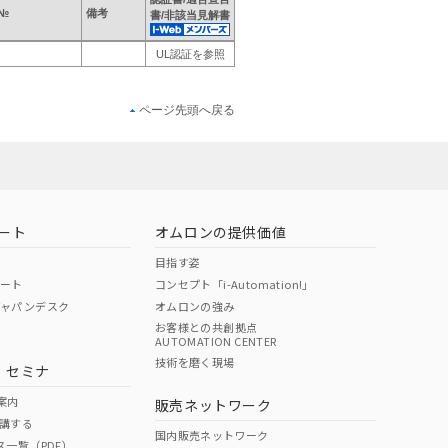
№
備考
書/非該当見解書
UL認証を参照
ページ先頭へ戻る
ート
オムロンの提供価値
目指す姿
ポート
コンセプト「i-Automation!」
ジャパンデスク
オムロンの強み
お客様との共創拠点
AUTOMATION CENTER
技術を磨く現場
・セミナ
案内
販売ネットワーク
講する
国内販売ネットワーク
ス一覧（PDF）