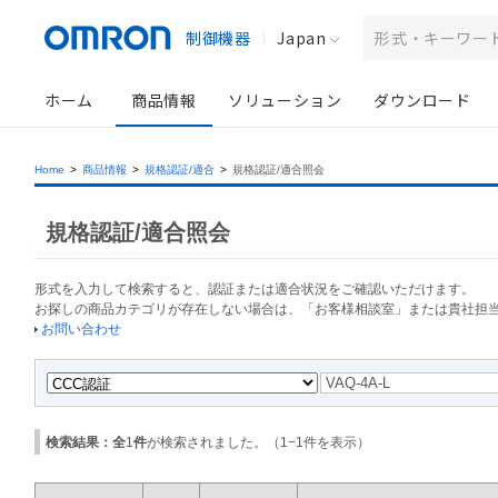
制御機器
Japan
ホーム
商品情報
ソリューション
ダウンロード
Home
>
商品情報
>
規格認証/適合
>
規格認証/適合照会
規格認証/適合照会
形式を入力して検索すると、認証または適合状況をご確認いただけます。
お探しの商品カテゴリが存在しない場合は、「お客様相談室」または貴社担
お問い合わせ
検索結果：全
1
件
が検索されました。（
1
−
1
件を表示）