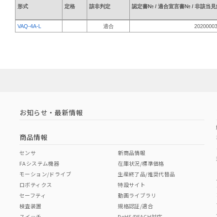
形式
定格
該非判定
認定書№ / 適合宣言書№ / 非該当
VAQ-4A-L
適合
2020000
お知らせ・最新情報
商品情報
センサ
新商品情報
FAシステム機器
在庫状況/標準価格
モーション/ドライブ
生産終了品/推奨代替品
ロボティクス
特設サイト
セーフティ
動画ライブラリ
検査装置
規格認証/適合
スイッチ
RoHS/REACH対応