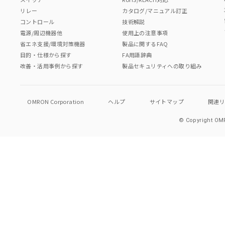
リレー
カタログ/マニュアル訂正
コントロール
技術解説
電源/周辺機器他
使用上の注意事項
省エネ支援/環境対策機器
製品に関するFAQ
目的・仕様から探す
FA用語辞典
改善・活用事例から探す
製品セキュリティへの取り組み
OMRON Corporation
ヘルプ
サイトマップ
関連
© Copyright OMR