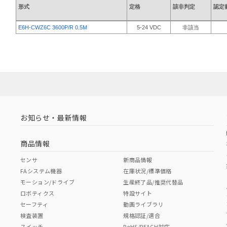
形式
定格
該非判定
認定
E6H-CWZ6C 3600P/R 0.5M
5-24 VDC
非該当
お知らせ・最新情報
商品情報
センサ
新商品情報
FAシステム機器
在庫状況/標準価格
モーション/ドライブ
生産終了品/推奨代替品
ロボティクス
特設サイト
セーフティ
動画ライブラリ
検査装置
規格認証/適合
スイッチ
RoHS/REACH対応