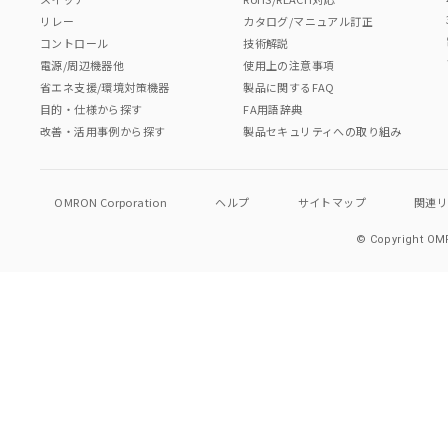
リレー
カタログ/マニュアル訂正
コントロール
技術解説
電源/周辺機器他
使用上の注意事項
省エネ支援/環境対策機器
製品に関するFAQ
目的・仕様から探す
FA用語辞典
改善・活用事例から探す
製品セキュリティへの取り組み
OMRON Corporation
ヘルプ
サイトマップ
関連
© Copyright OMR