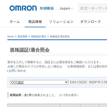
制御機器
Japan
ホーム
商品情報
ソリューション
ダウンロード
Home
>
商品情報
>
規格認証/適合
>
規格認証/適合照会
規格認証/適合照会
形式を入力して検索すると、認証または適合状況をご確認いただけます。
お探しの商品カテゴリが存在しない場合は、「お客様相談室」または貴社担
お問い合わせ
検索結果：全
1
件
が検索されました。（
1
−
1
件を表示）