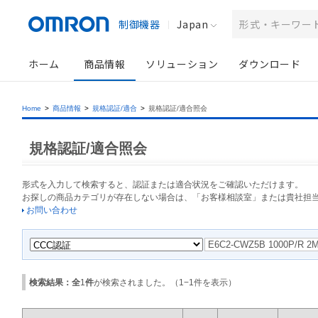
制御機器
Japan
ホーム
商品情報
ソリューション
ダウンロード
Home
>
商品情報
>
規格認証/適合
>
規格認証/適合照会
規格認証/適合照会
形式を入力して検索すると、認証または適合状況をご確認いただけます。
お探しの商品カテゴリが存在しない場合は、「お客様相談室」または貴社担
お問い合わせ
検索結果：全
1
件
が検索されました。（
1
−
1
件を表示）