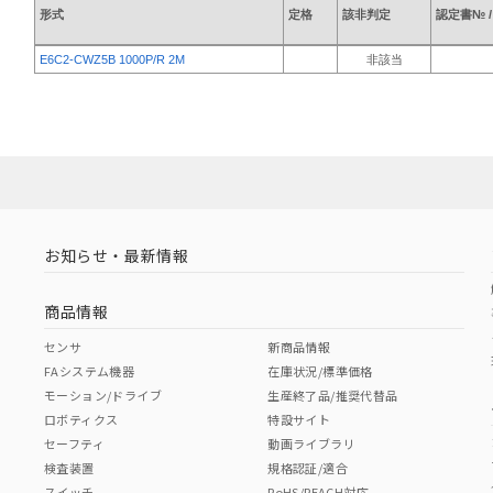
形式
定格
該非判定
認定書№ 
E6C2-CWZ5B 1000P/R 2M
非該当
お知らせ・最新情報
商品情報
センサ
新商品情報
FAシステム機器
在庫状況/標準価格
モーション/ドライブ
生産終了品/推奨代替品
ロボティクス
特設サイト
セーフティ
動画ライブラリ
検査装置
規格認証/適合
スイッチ
RoHS/REACH対応