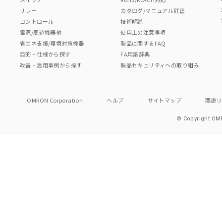
リレー
カタログ/マニュアル訂正
コントロール
技術解説
電源/周辺機器他
使用上の注意事項
省エネ支援/環境対策機器
製品に関するFAQ
目的・仕様から探す
FA用語辞典
改善・活用事例から探す
製品セキュリティへの取り組み
OMRON Corporation
ヘルプ
サイトマップ
関連
© Copyright OMR