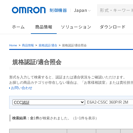
制御機器
Japan
ホーム
商品情報
ソリューション
ダウンロード
Home
>
商品情報
>
規格認証/適合
>
規格認証/適合照会
規格認証/適合照会
形式を入力して検索すると、認証または適合状況をご確認いただけます。
お探しの商品カテゴリが存在しない場合は、「お客様相談室」または貴社担
お問い合わせ
検索結果：全
1
件
が検索されました。（
1
−
1
件を表示）