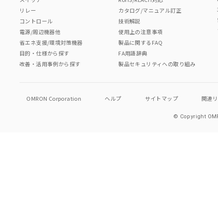
リレー
カタログ/マニュアル訂正
コントロール
技術解説
電源/周辺機器他
使用上の注意事項
省エネ支援/環境対策機器
製品に関するFAQ
目的・仕様から探す
FA用語辞典
改善・活用事例から探す
製品セキュリティへの取り組み
OMRON Corporation
ヘルプ
サイトマップ
関連
© Copyright OMR