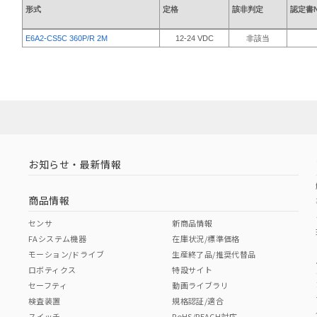
形式
定格
該非判定
認定書№
E6A2-CS5C 360P/R 2M
12-24 VDC
非該当
お知らせ・最新情報
商品情報
センサ
新商品情報
FAシステム機器
在庫状況/標準価格
モーション/ドライブ
生産終了品/推奨代替品
ロボティクス
特設サイト
セーフティ
動画ライブラリ
検査装置
規格認証/適合
スイッチ
RoHS/REACH対応