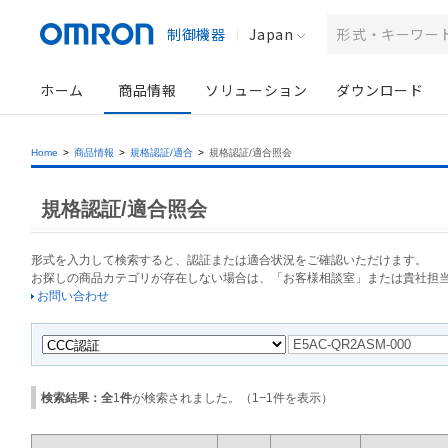
制御機器
Japan
ホーム
商品情報
ソリューション
ダウンロード
Home
>
商品情報
>
規格認証/適合
>
規格認証/適合照会
規格認証/適合照会
形式を入力して検索すると、認証または適合状況をご確認いただけます。
お探しの商品カテゴリが存在しない場合は、「お客様相談室」または貴社担
お問い合わせ
検索結果：全
1
件
が検索されました。（
1
−
1
件を表示）