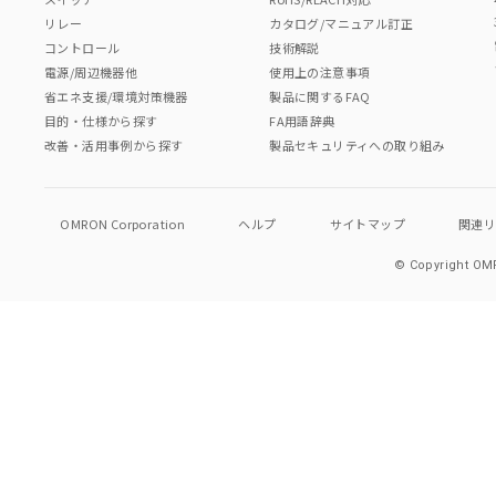
リレー
カタログ/マニュアル訂正
コントロール
技術解説
電源/周辺機器他
使用上の注意事項
省エネ支援/環境対策機器
製品に関するFAQ
目的・仕様から探す
FA用語辞典
改善・活用事例から探す
製品セキュリティへの取り組み
OMRON Corporation
ヘルプ
サイトマップ
関連
© Copyright OMR