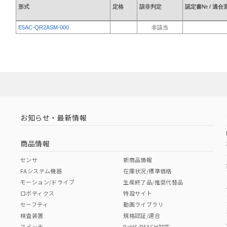
形式
定格
該非判定
認定書№ / 適合
E5AC-QR2ASM-000
非該当
お知らせ・最新情報
商品情報
センサ
新商品情報
FAシステム機器
在庫状況/標準価格
モーション/ドライブ
生産終了品/推奨代替品
ロボティクス
特設サイト
セーフティ
動画ライブラリ
検査装置
規格認証/適合
スイッチ
RoHS/REACH対応