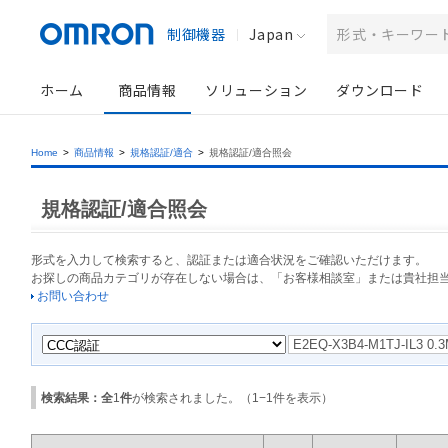
制御機器
Japan
ホーム
商品情報
ソリューション
ダウンロード
Home
>
商品情報
>
規格認証/適合
>
規格認証/適合照会
規格認証/適合照会
形式を入力して検索すると、認証または適合状況をご確認いただけます。
お探しの商品カテゴリが存在しない場合は、「お客様相談室」または貴社担
お問い合わせ
検索結果：全
1
件
が検索されました。（
1
−
1
件を表示）