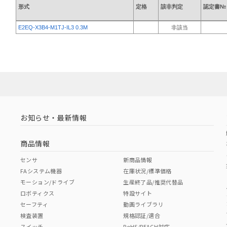
形式
定格
該非判定
認定書№ 
E2EQ-X3B4-M1TJ-IL3 0.3M
非該当
お知らせ・最新情報
商品情報
センサ
新商品情報
FAシステム機器
在庫状況/標準価格
モーション/ドライブ
生産終了品/推奨代替品
ロボティクス
特設サイト
セーフティ
動画ライブラリ
検査装置
規格認証/適合
スイッチ
RoHS/REACH対応