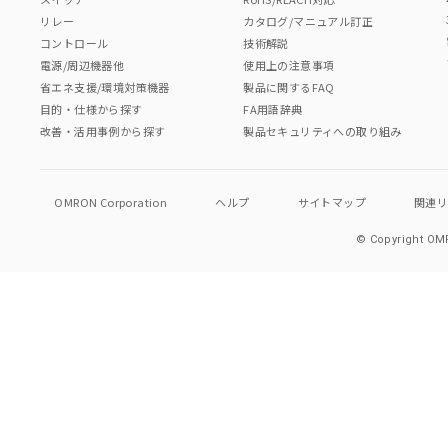
リレー
カタログ/マニュアル訂正
コントロール
技術解説
電源/周辺機器他
使用上の注意事項
省エネ支援/環境対策機器
製品に関するFAQ
目的・仕様から探す
FA用語辞典
改善・活用事例から探す
製品セキュリティへの取り組み
OMRON Corporation
ヘルプ
サイトマップ
関連
© Copyright OMR