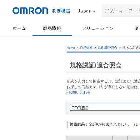
制御機器
Japan
ホーム
商品情報
ソリューション
ダ
Home
>
商品情報
>
規格認証/適合
>
規格認証/適
規格認証/適合照会
形式を入力して検索すると、認証または適
お探しの商品カテゴリが存在しない場合は
お問い合わせ
検索結果：全
1
件
が検索されました。（
1
−