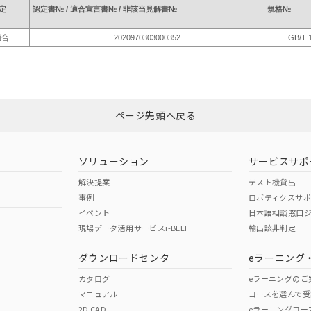
定
認定書№ / 適合宣言書№ / 非該当見解書№
規格№
適合
2020970303000352
GB/T 
ページ先頭へ戻る
ソリューション
サービスサポ
解決提案
テスト機貸出
事例
ロボティクスサ
イベント
日本語相談窓口
現場データ活用サービスi-BELT
輸出該非判定
ダウンロードセンタ
eラーニング
カタログ
eラーニングのご
マニュアル
コースを選んで受
2D CAD
eラーニングコー