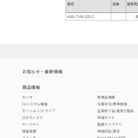
形式
定格
該非判
A16L-TYM-12D-2
お知らせ・最新情報
商品情報
センサ
新商品情報
FAシステム機器
在庫状況/標準価格
モーション/ドライブ
生産終了品/推奨代替品
ロボティクス
特設サイト
セーフティ
動画ライブラリ
検査装置
規格認証/適合
スイッチ
RoHS/REACH対応