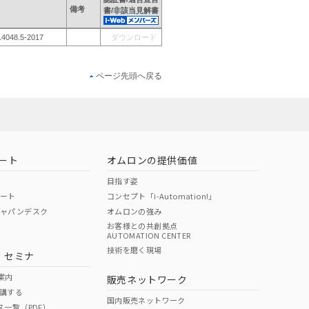
備考
書/非該当見解書
14048.5-2017
ダウンロード
ページ先頭へ戻る
ート
オムロンの提供価値
目指す姿
ポート
コンセプト「i-Automation!」
ジャパンデスク
オムロンの強み
お客様との共創拠点
AUTOMATION CENTER
技術を磨く現場
・セミナ
案内
販売ネットワーク
講する
国内販売ネットワーク
ス一覧（PDF）