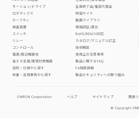
モーション/ドライブ
生産終了品/推奨代替品
ロボティクス
特設サイト
セーフティ
動画ライブラリ
検査装置
規格認証/適合
スイッチ
RoHS/REACH対応
リレー
カタログ/マニュアル訂正
コントロール
技術解説
電源/周辺機器他
使用上の注意事項
省エネ支援/環境対策機器
製品に関するFAQ
目的・仕様から探す
FA用語辞典
改善・活用事例から探す
製品セキュリティへの取り組み
OMRON Corporation
ヘルプ
サイトマップ
関連
© Copyright OMR