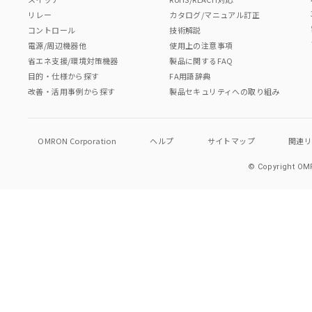
リレー
カタログ/マニュアル訂正
コントロール
技術解説
電源/周辺機器他
使用上の注意事項
省エネ支援/環境対策機器
製品に関するFAQ
目的・仕様から探す
FA用語辞典
改善・活用事例から探す
製品セキュリティへの取り組み
OMRON Corporation
ヘルプ
サイトマップ
関連
© Copyright OMR