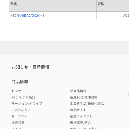
形式
定格
H3CR-A8E AC/DC24-48
AC2
お知らせ・最新情報
商品情報
センサ
新商品情報
FAシステム機器
在庫状況/標準価格
モーション/ドライブ
生産終了品/推奨代替品
ロボティクス
特設サイト
セーフティ
動画ライブラリ
検査装置
規格認証/適合
スイッチ
RoHS/REACH対応