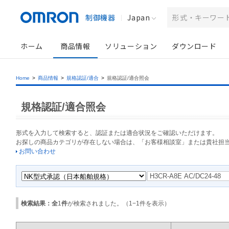
制御機器
Japan
ホーム
商品情報
ソリューション
ダウンロード
Home
>
商品情報
>
規格認証/適合
>
規格認証/適合照会
規格認証/適合照会
形式を入力して検索すると、認証または適合状況をご確認いただけます。
お探しの商品カテゴリが存在しない場合は、「お客様相談室」または貴社担
お問い合わせ
検索結果：全
1
件
が検索されました。（
1
−
1
件を表示）