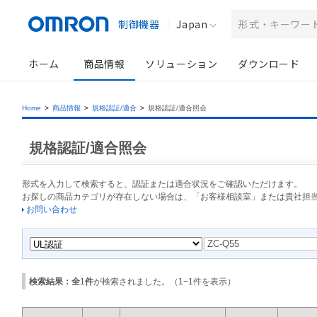
制御機器
Japan
ホーム
商品情報
ソリューション
ダウンロード
Home
>
商品情報
>
規格認証/適合
>
規格認証/適合照会
規格認証/適合照会
形式を入力して検索すると、認証または適合状況をご確認いただけます。
お探しの商品カテゴリが存在しない場合は、「お客様相談室」または貴社担
お問い合わせ
検索結果：全
1
件
が検索されました。（
1
−
1
件を表示）