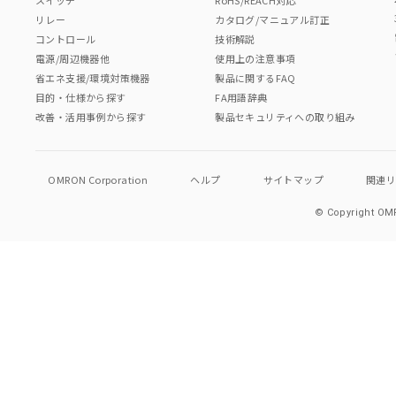
リレー
カタログ/マニュアル訂正
コントロール
技術解説
電源/周辺機器他
使用上の注意事項
省エネ支援/環境対策機器
製品に関するFAQ
目的・仕様から探す
FA用語辞典
改善・活用事例から探す
製品セキュリティへの取り組み
OMRON Corporation
ヘルプ
サイトマップ
関連
© Copyright OMR