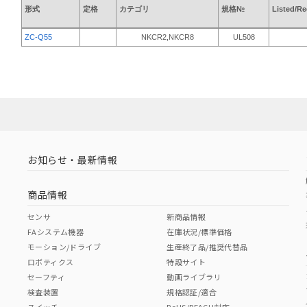
形式
定格
カテゴリ
規格№
Listed/R
ZC-Q55
NKCR2,NKCR8
UL508
お知らせ・最新情報
商品情報
センサ
新商品情報
FAシステム機器
在庫状況/標準価格
モーション/ドライブ
生産終了品/推奨代替品
ロボティクス
特設サイト
セーフティ
動画ライブラリ
検査装置
規格認証/適合
スイッチ
RoHS/REACH対応