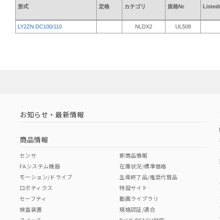
形式
定格
カテゴリ
規格№
Listed
LY2ZN DC100/110
NLDX2
UL508
お知らせ・最新情報
商品情報
センサ
新商品情報
FAシステム機器
在庫状況/標準価格
モーション/ドライブ
生産終了品/推奨代替品
ロボティクス
特設サイト
セーフティ
動画ライブラリ
検査装置
規格認証/適合
スイッチ
RoHS/REACH対応