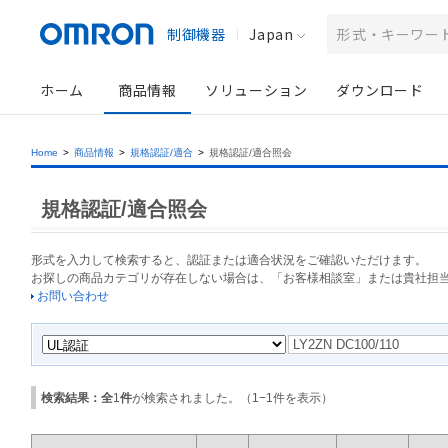
制御機器
Japan
ホーム
商品情報
ソリューション
ダウンロード
Home
>
商品情報
>
規格認証/適合
>
規格認証/適合照会
規格認証/適合照会
形式を入力して検索すると、認証または適合状況をご確認いただけます。
お探しの商品カテゴリが存在しない場合は、「お客様相談室」または貴社担
お問い合わせ
検索結果：全
1
件
が検索されました。（
1
−
1
件を表示）