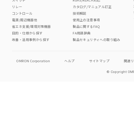
リレー
カタログ/マニュアル訂正
コントロール
技術解説
電源/周辺機器他
使用上の注意事項
省エネ支援/環境対策機器
製品に関するFAQ
目的・仕様から探す
FA用語辞典
改善・活用事例から探す
製品セキュリティへの取り組み
OMRON Corporation
ヘルプ
サイトマップ
関連
© Copyright OMR