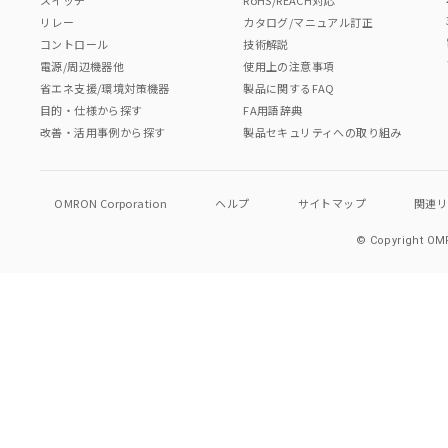
リレー
カタログ/マニュアル訂正
コントロール
技術解説
電源/周辺機器他
使用上の注意事項
省エネ支援/環境対策機器
製品に関するFAQ
目的・仕様から探す
FA用語辞典
改善・活用事例から探す
製品セキュリティへの取り組み
OMRON Corporation
ヘルプ
サイトマップ
関連
© Copyright OMR