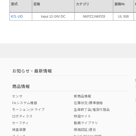
形式
定格
カテゴリ
規格№
K7L-UD
Input 12-24V DC
NKPZ2,NKPZ8
UL 508
お知らせ・最新情報
商品情報
センサ
新商品情報
FAシステム機器
在庫状況/標準価格
モーション/ドライブ
生産終了品/推奨代替品
ロボティクス
特設サイト
セーフティ
動画ライブラリ
検査装置
規格認証/適合
スイッチ
RoHS/REACH対応