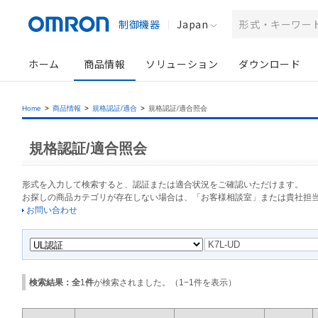
制御機器
Japan
ホーム
商品情報
ソリューション
ダウンロード
Home
>
商品情報
>
規格認証/適合
>
規格認証/適合照会
規格認証/適合照会
形式を入力して検索すると、認証または適合状況をご確認いただけます。
お探しの商品カテゴリが存在しない場合は、「お客様相談室」または貴社担
お問い合わせ
検索結果：全
1
件
が検索されました。（
1
−
1
件を表示）