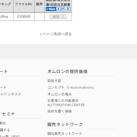
ーキング
ファイル№
備考
書/非該当見解書
URus
E200593
ページ先頭へ戻る
ート
オムロンの提供価値
目指す姿
ポート
コンセプト「i-Automation!」
ジャパンデスク
オムロンの強み
お客様との共創拠点
AUTOMATION CENTER
技術を磨く現場
・セミナ
案内
販売ネットワーク
講する
国内販売ネットワーク
ス一覧（PDF）