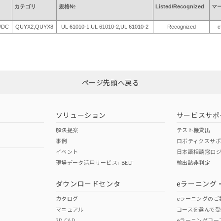
カテゴリ
規格№
Listed/Recognized
マ
C/DC
QUYX2,QUYX8
UL 61010-1,UL 61010-2,UL 61010-2
Recognized
c
ページ先頭へ戻る
ソリューション
サービスサポ
解決提案
テスト機貸出
事例
ロボティクスサ
イベント
日本語相談窓口
現場データ活用サービスi-BELT
輸出該非判定
ダウンロードセンタ
eラーニング
カタログ
eラーニングのご
マニュアル
コースを選んで受
2D CAD
eラーニングコー