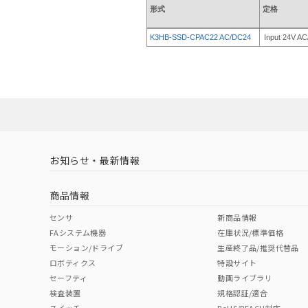
形式
定格
K3HB-SSD-CPAC22 AC/DC24
Input 24V A
お知らせ・最新情報
商品情報
センサ
新商品情報
FAシステム機器
在庫状況/標準価格
モーション/ドライブ
生産終了品/推奨代替品
ロボティクス
特設サイト
セーフティ
動画ライブラリ
検査装置
規格認証/適合
スイッチ
RoHS/REACH対応