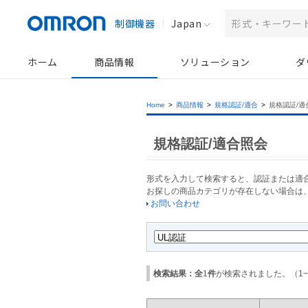
制御機器
Japan
ホーム
商品情報
ソリューション
ダ
Home
>
商品情報
>
規格認証/適合
>
規格認証/適
規格認証/適合照会
形式を入力して検索すると、認証または適
お探しの商品カテゴリが存在しない場合は
お問い合わせ
検索結果：全
1
件
が検索されました。（
1
−