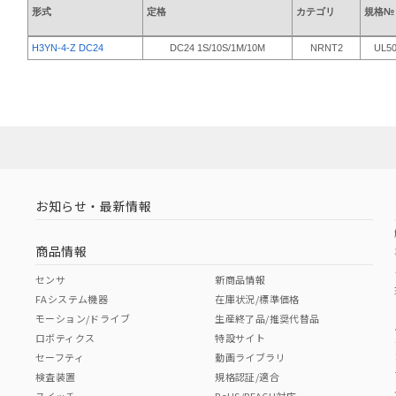
形式
定格
カテゴリ
規格№
H3YN-4-Z DC24
DC24 1S/10S/1M/10M
NRNT2
UL5
お知らせ・最新情報
商品情報
センサ
新商品情報
FAシステム機器
在庫状況/標準価格
モーション/ドライブ
生産終了品/推奨代替品
ロボティクス
特設サイト
セーフティ
動画ライブラリ
検査装置
規格認証/適合
スイッチ
RoHS/REACH対応