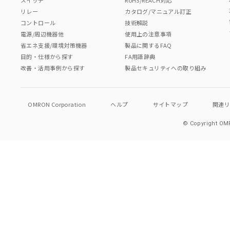
リレー
カタログ/マニュアル訂正
コントロール
技術解説
電源/周辺機器他
使用上の注意事項
省エネ支援/環境対策機器
製品に関するFAQ
目的・仕様から探す
FA用語辞典
改善・活用事例から探す
製品セキュリティへの取り組み
OMRON Corporation
ヘルプ
サイトマップ
関連
© Copyright OMR