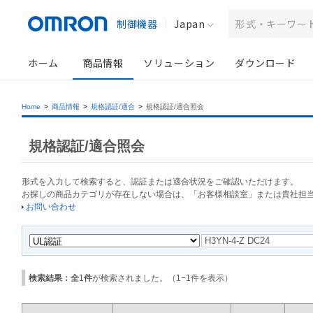
制御機器
Japan
ホーム
商品情報
ソリューション
ダウンロード
Home
>
商品情報
>
規格認証/適合
>
規格認証/適合照会
規格認証/適合照会
形式を入力して検索すると、認証または適合状況をご確認いただけます。
お探しの商品カテゴリが存在しない場合は、「お客様相談室」または貴社担
お問い合わせ
検索結果：全
1
件
が検索されました。（
1
−
1
件を表示）