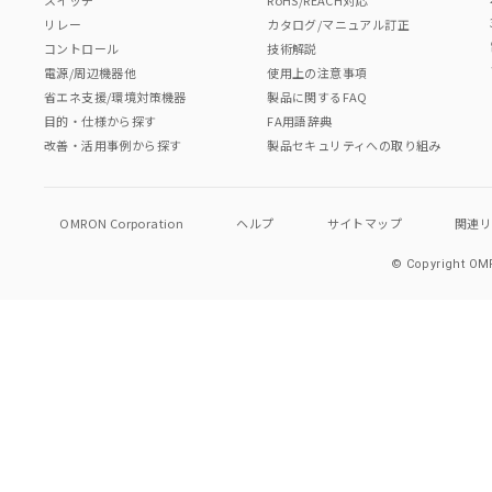
リレー
カタログ/マニュアル訂正
コントロール
技術解説
電源/周辺機器他
使用上の注意事項
省エネ支援/環境対策機器
製品に関するFAQ
目的・仕様から探す
FA用語辞典
改善・活用事例から探す
製品セキュリティへの取り組み
OMRON Corporation
ヘルプ
サイトマップ
関連
© Copyright OMR