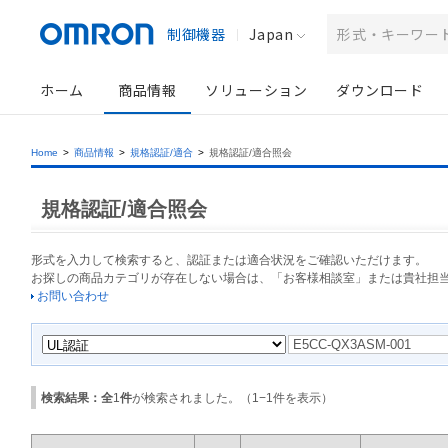
制御機器
Japan
ホーム
商品情報
ソリューション
ダウンロード
Home
>
商品情報
>
規格認証/適合
>
規格認証/適合照会
規格認証/適合照会
形式を入力して検索すると、認証または適合状況をご確認いただけます。
お探しの商品カテゴリが存在しない場合は、「お客様相談室」または貴社担
お問い合わせ
検索結果：全
1
件
が検索されました。（
1
−
1
件を表示）