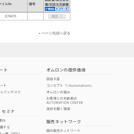
ァイル№
備考
書/非該当見解書
E76675
ページ先頭へ戻る
ート
オムロンの提供価値
目指す姿
ポート
コンセプト「i-Automation!」
ジャパンデスク
オムロンの強み
お客様との共創拠点
AUTOMATION CENTER
技術を磨く現場
・セミナ
案内
販売ネットワーク
講する
国内販売ネットワーク
ス一覧（PDF）