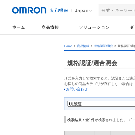
制御機器
Japan
ホーム
商品情報
ソリューション
ダ
Home
>
商品情報
>
規格認証/適合
>
規格認証/適
規格認証/適合照会
形式を入力して検索すると、認証または適
お探しの商品カテゴリが存在しない場合は
お問い合わせ
検索結果：全
1
件
が検索されました。（
1
−