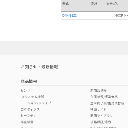
形式
定格
カテゴリ
D4N-9122
NKCR,N
お知らせ・最新情報
商品情報
センサ
新商品情報
FAシステム機器
在庫状況/標準価格
モーション/ドライブ
生産終了品/推奨代替品
ロボティクス
特設サイト
セーフティ
動画ライブラリ
検査装置
規格認証/適合
スイッチ
RoHS/REACH対応