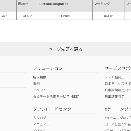
規格№
Listed/Recognized
マーキング
フ
KCR7
UL508
Listed
cULus
ページ先頭へ戻る
ソリューション
サービスサポ
解決提案
テスト機貸出
事例
ロボティクスサ
イベント
日本語相談窓口
現場データ活用サービスi-BELT
輸出該非判定
ダウンロードセンタ
eラーニング
カタログ
eラーニングのご
マニュアル
コースを選んで受
2D CAD
eラーニングコー